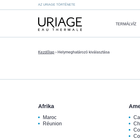
AZ URIAGE TÖRTÉNETE
TERMÁLVÍZ
Kezdőlap
›
Helymeghatározó kiválasztása
Afrika
Ame
Maroc
Ca
Réunion
Ch
Co
Co