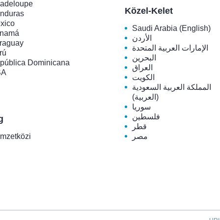
adeloupe
Közel-Kelet
nduras
xico
Saudi Arabia (English)
namá
الأردن
raguay
الإمارات العربية المتحدة
rú
البحرين
pública Dominicana
العراق
SA
الكويت
المملكة العربية السعودية
(العربية)
سوريا
فلسطين
g
قطر
mzetközi
مصر