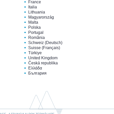
France
Italia
Lithuania
Magyarország
Malta
Polska
Portugal
România
Schweiz (Deutsch)
Suisse (Français)
Türkiye
United Kingdom
Česká republika
Ελλάδα
България