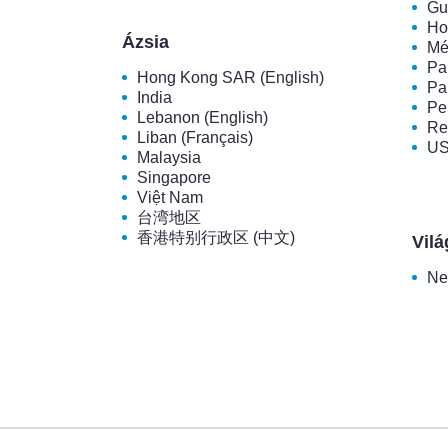
Gu
Ho
Ázsia
Mé
Pa
Hong Kong SAR (English)
Pa
India
Pe
Lebanon (English)
Re
Liban (Français)
U
Malaysia
Singapore
Việt Nam
台湾地区
香港特别行政区 (中文)
Vilá
Ne