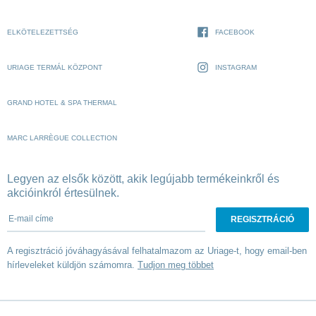
ELKÖTELEZETTSÉG
FACEBOOK
URIAGE TERMÁL KÖZPONT
INSTAGRAM
GRAND HOTEL & SPA THERMAL
MARC LARRÈGUE COLLECTION
Legyen az elsők között, akik legújabb termékeinkről és
akcióinkról értesülnek.
E-mail címe
A regisztráció jóváhagyásával felhatalmazom az Uriage-t, hogy email-ben
hírleveleket küldjön számomra.
Tudjon meg többet