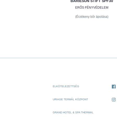
BARIÉSUN STIFT SPF30
ERŐS FÉNYVÉDELEM
(Érzékeny bőr ápolása)
ELKÖTELEZETTSÉG
URIAGE TERMÁL KÖZPONT
GRAND HOTEL & SPA THERMAL