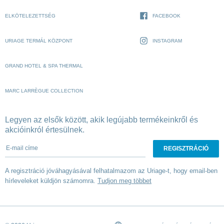
ELKÖTELEZETTSÉG
FACEBOOK
URIAGE TERMÁL KÖZPONT
INSTAGRAM
GRAND HOTEL & SPA THERMAL
MARC LARRÈGUE COLLECTION
Legyen az elsők között, akik legújabb termékeinkről és
akcióinkról értesülnek.
E-mail címe
A regisztráció jóváhagyásával felhatalmazom az Uriage-t, hogy email-ben
hírleveleket küldjön számomra.
Tudjon meg többet