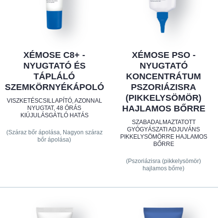
XÉMOSE C8+ -
XÉMOSE PSO -
NYUGTATÓ ÉS
NYUGTATÓ
TÁPLÁLÓ
KONCENTRÁTUM
SZEMKÖRNYÉKÁPOLÓ
PSZORIÁZISRA
(PIKKELYSÖMÖR)
VISZKETÉSCSILLAPÍTÓ, AZONNAL
HAJLAMOS BŐRRE
NYUGTAT, 48 ÓRÁS
KIÚJULÁSGÁTLÓ HATÁS
SZABADALMAZTATOTT
GYÓGYÁSZATI ​​ADJUVÁNS
(Száraz bőr ápolása, Nagyon száraz
PIKKELYSÖMÖRRE HAJLAMOS
bőr ápolása)
BŐRRE
(Pszoriázisra (pikkelysömör)
hajlamos bőrre)