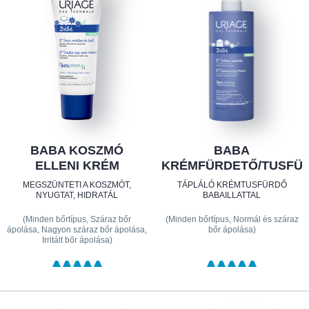
BABA KOSZMÓ
BABA
ELLENI KRÉM
KRÉMFÜRDETŐ/TUSFÜ
MEGSZÜNTETI A KOSZMÓT,
TÁPLÁLÓ KRÉMTUSFÜRDŐ
NYUGTAT, HIDRATÁL
BABAILLATTAL
(Minden bőrtípus, Száraz bőr
(Minden bőrtípus, Normál és száraz
ápolása, Nagyon száraz bőr ápolása,
bőr ápolása)
Irritált bőr ápolása)