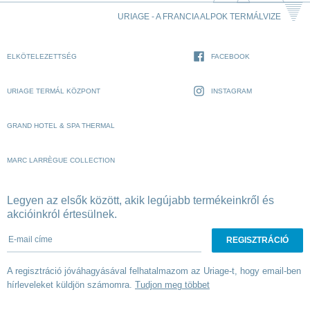
URIAGE - A FRANCIA ALPOK TERMÁLVIZE
ELKÖTELEZETTSÉG
FACEBOOK
URIAGE TERMÁL KÖZPONT
INSTAGRAM
GRAND HOTEL & SPA THERMAL
MARC LARRÈGUE COLLECTION
Legyen az elsők között, akik legújabb termékeinkről és
akcióinkról értesülnek.
E-mail címe
A regisztráció jóváhagyásával felhatalmazom az Uriage-t, hogy email-ben
hírleveleket küldjön számomra.
Tudjon meg többet