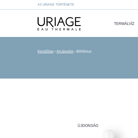
AZ URIAGE TÖRTÉNETE
TERMÁLVÍZ
Kezdőlap
›
Arcápolás
›
Bőrtónus
ÚJDONSÁG