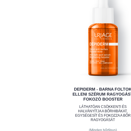
DEPIDERM - BARNA FOLTO
ELLENI SZÉRUM RAGYOGÁS
FOKOZÓ BOOSTER
LÁTHATÓAN CSÖKKENTI ÉS
HALVÁNYÍTJA A BŐRHIBÁKAT,
EGYSÉGESÍT ÉS FOKOZZA A BŐR
RAGYOGÁSÁT
(Minden bőrtípus)