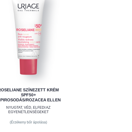
ROSELIANE SZÍNEZETT KRÉM
SPF50+
IPIROSODÁS/ROZACEA ELLEN
NYUGTAT, VÉD, ELFEDI AZ
EGYENETLENSÉGEKET
(Érzékeny bőr ápolása)