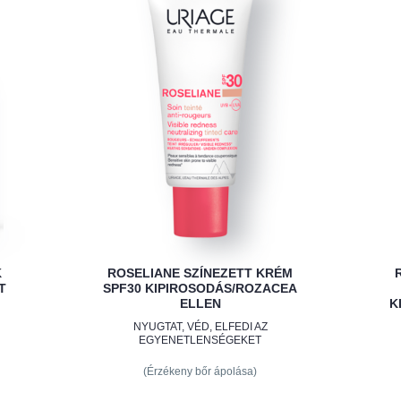
K
ROSELIANE SZÍNEZETT KRÉM
T
SPF30 KIPIROSODÁS/ROZACEA
ELLEN
K
NYUGTAT, VÉD, ELFEDI AZ
EGYENETLENSÉGEKET
(Érzékeny bőr ápolása)