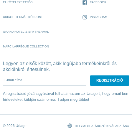
ELKÖTELEZETTSÉG
FACEBOOK
URIAGE TERMÁL KÖZPONT
INSTAGRAM
GRAND HOTEL & SPA THERMAL
MARC LARRÈGUE COLLECTION
Legyen az elsők között, akik legújabb termékeinkről és
akcióinkról értesülnek.
E-mail címe
A regisztráció jóváhagyásával felhatalmazom az Uriage-t, hogy email-ben
hírleveleket küldjön számomra.
Tudjon meg többet
© 2026 Uriage
HELYMEGHATÁROZÓ KIVÁLASZTÁSA