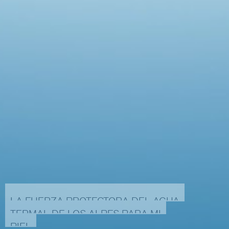
LA
FUERZA
PROTECTORA
DEL
AGUA
TERMAL
DE
LOS
ALPES
PARA
MI
PIEL