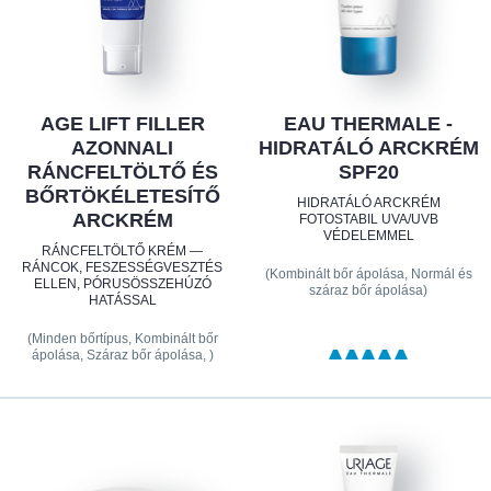
AGE LIFT FILLER
EAU THERMALE -
AZONNALI
HIDRATÁLÓ ARCKRÉM
RÁNCFELTÖLTŐ ÉS
SPF20
BŐRTÖKÉLETESÍTŐ
HIDRATÁLÓ ARCKRÉM
ARCKRÉM
FOTOSTABIL UVA/UVB
VÉDELEMMEL
RÁNCFELTÖLTŐ KRÉM —
RÁNCOK, FESZESSÉGVESZTÉS
(Kombinált bőr ápolása, Normál és
ELLEN, PÓRUSÖSSZEHÚZÓ
száraz bőr ápolása)
HATÁSSAL
(Minden bőrtípus, Kombinált bőr
ápolása, Száraz bőr ápolása, )