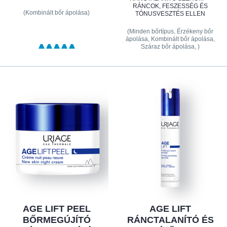
RÁNCOK, FESZESSÉG ÉS
(Kombinált bőr ápolása)
TÓNUSVESZTÉS ELLEN
(Minden bőrtípus, Érzékeny bőr
ápolása, Kombinált bőr ápolása,
Száraz bőr ápolása, )
AGE LIFT PEEL
AGE LIFT
BŐRMEGÚJÍTÓ
RÁNCTALANÍTÓ ÉS