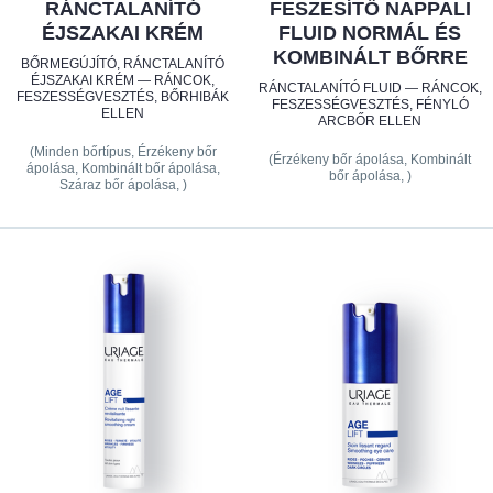
RÁNCTALANÍTÓ
FESZESÍTŐ NAPPALI
ÉJSZAKAI KRÉM
FLUID NORMÁL ÉS
KOMBINÁLT BŐRRE
BŐRMEGÚJÍTÓ, RÁNCTALANÍTÓ
ÉJSZAKAI KRÉM — RÁNCOK,
RÁNCTALANÍTÓ FLUID — RÁNCOK,
FESZESSÉGVESZTÉS, BŐRHIBÁK
FESZESSÉGVESZTÉS, FÉNYLÓ
ELLEN
ARCBŐR ELLEN
(Minden bőrtípus, Érzékeny bőr
(Érzékeny bőr ápolása, Kombinált
ápolása, Kombinált bőr ápolása,
bőr ápolása, )
Száraz bőr ápolása, )