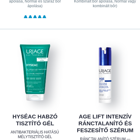
ápolása, Normál és száraz bőr
Kombinált bőr ápolása, Normál vagy
ápolása)
kombinált bőr)
HYSÉAC HABZÓ
AGE LIFT INTENZÍV
TISZTÍTÓ GÉL
RÁNCTALANÍTÓ ÉS
FESZESÍTŐ SZÉRUM
ANTIBAKTERIÁLIS HATÁSÚ
MÉLYTISZTÍTÓ GÉL
RÁNCTALANÍTÓ SZÉRUM —