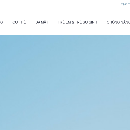
TẠP C
NG
CƠ THỂ
DA MẶT
TRẺ EM & TRẺ SƠ SINH
CHỐNG NẮN