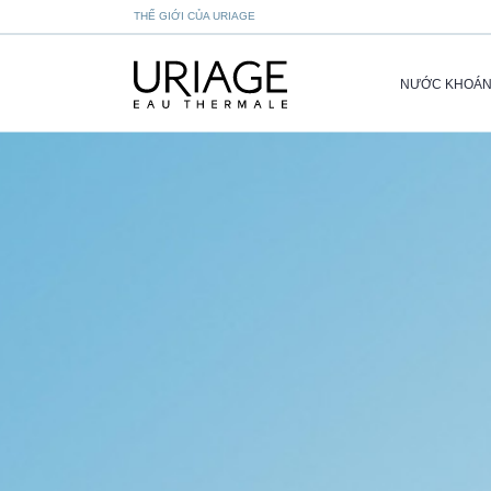
THẾ GIỚI CỦA URIAGE
NƯỚC KHOÁ