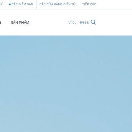
HÍ
CÁC ĐIỂM BÁN
CÁC CỬA HÀNG ĐIỆN TỬ
TIẾP XÚC
G
SẢN PHẨM