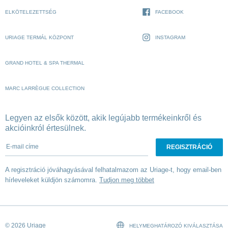
ELKÖTELEZETTSÉG
FACEBOOK
URIAGE TERMÁL KÖZPONT
INSTAGRAM
GRAND HOTEL & SPA THERMAL
MARC LARRÈGUE COLLECTION
Legyen az elsők között, akik legújabb termékeinkről és
akcióinkról értesülnek.
E-mail címe
A regisztráció jóváhagyásával felhatalmazom az Uriage-t, hogy email-ben
hírleveleket küldjön számomra.
Tudjon meg többet
© 2026 Uriage
HELYMEGHATÁROZÓ KIVÁLASZTÁSA