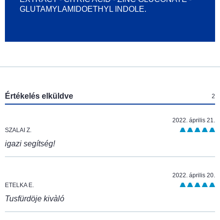
GLUTAMYLAMIDOETHYL INDOLE.
:
Értékelés elküldve
2
2022. április 21.
SZALAI Z.
igazi segítség!
2022. április 20.
ETELKA E.
Tusfürdöje kivàló