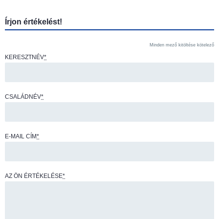
Írjon értékelést!
Minden mező kitöltése kötelező
KERESZTNÉV
*
CSALÁDNÉV
*
E-MAIL CÍM
*
AZ ÖN ÉRTÉKELÉSE
*