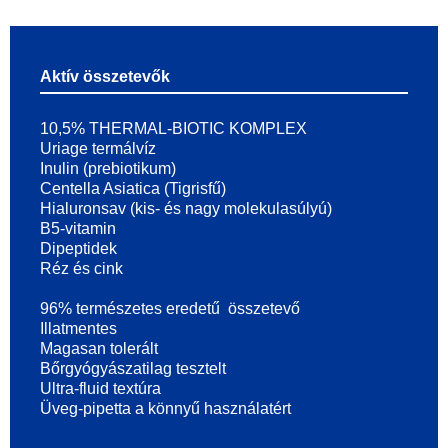
Aktív összetevők
10,5% THERMAL-BIOTIC KOMPLEX
Uriage termálvíz
Inulin (prebiotikum)
Centella Asiatica (Tigrisfű)
Hialuronsav (kis- és nagy molekulasúlyú)
B5-vitamin
Dipeptidek
Réz és cink
96% természetes eredetű összetevő
Illatmentes
Magasan tolerált
Bőrgyógyászatilag tesztelt
Ultra-fluid textúra
Üveg-pipetta a könnyű használatért