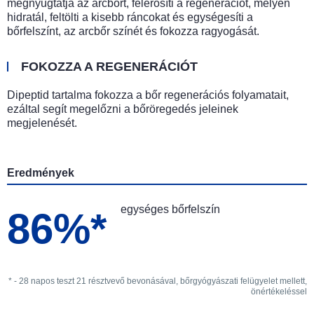
megnyugtatja az arcbőrt, felerősíti a regenerációt, mélyen
hidratál, feltölti a kisebb ráncokat és egységesíti a
bőrfelszínt, az arcbőr színét és fokozza ragyogását.
FOKOZZA A REGENERÁCIÓT
Dipeptid tartalma fokozza a bőr regenerációs folyamatait,
ezáltal segít megelőzni a bőröregedés jeleinek
megjelenését.
Eredmények
egységes bőrfelszín
86%*
* - 28 napos teszt 21 résztvevő bevonásával, bőrgyógyászati felügyelet mellett,
önértékeléssel