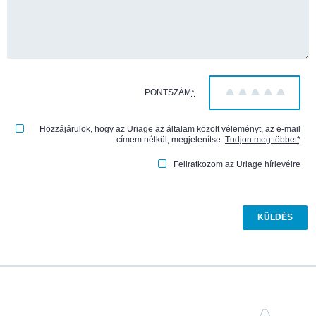
PONTSZÁM
*
1
2
3
4
5
Hozzájárulok, hogy az Uriage az általam közölt véleményt, az e-mail
címem nélkül, megjelenítse.
Tudjon meg többet
*
Feliratkozom az Uriage hírlevélre