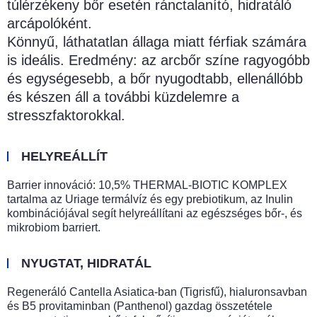
túlérzékeny bőr esetén ránctalanító, hidratáló
arcápolóként.
Könnyű, láthatatlan állaga miatt férfiak számára
is ideális. Eredmény: az arcbőr színe ragyogóbb
és egységesebb, a bőr nyugodtabb, ellenállóbb
és készen áll a további küzdelemre a
stresszfaktorokkal.
HELYREÁLLÍT
Barrier innováció: 10,5% THERMAL-BIOTIC KOMPLEX
tartalma az Uriage termálvíz és egy prebiotikum, az Inulin
kombinációjával segít helyreállítani az egészséges bőr-, és
mikrobiom barriert.
NYUGTAT, HIDRATÁL
Regeneráló Cantella Asiatica-ban (Tigrisfű), hialuronsavban
és B5 provitaminban (Panthenol) gazdag összetétele