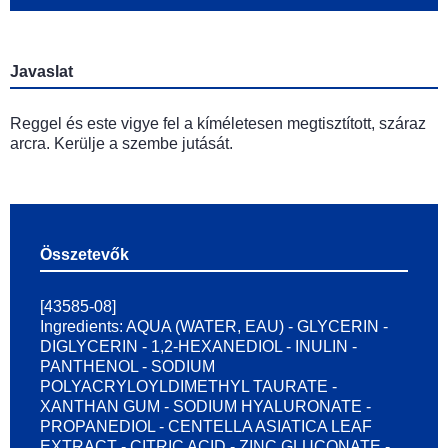
Javaslat
Reggel és este vigye fel a kíméletesen megtisztított, száraz
arcra. Kerülje a szembe jutását.
Összetevők
[43585-08]
Ingredients: AQUA (WATER, EAU) - GLYCERIN -
DIGLYCERIN - 1,2-HEXANEDIOL - INULIN -
PANTHENOL - SODIUM
POLYACRYLOYLDIMETHYL TAURATE -
XANTHAN GUM - SODIUM HYALURONATE -
PROPANEDIOL - CENTELLA ASIATICA LEAF
EXTRACT - CITRIC ACID - ZINC GLUCONATE -