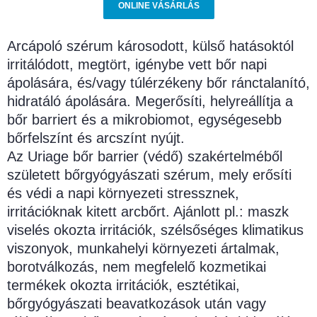
ONLINE VÁSÁRLÁS
Arcápoló szérum károsodott, külső hatásoktól
irritálódott, megtört, igénybe vett bőr napi
ápolására, és/vagy túlérzékeny bőr ránctalanító,
hidratáló ápolására. Megerősíti, helyreállítja a
bőr barriert és a mikrobiomot, egységesebb
bőrfelszínt és arcszínt nyújt.
Az Uriage bőr barrier (védő) szakértelméből
született bőrgyógyászati szérum, mely erősíti
és védi a napi környezeti stressznek,
irritációknak kitett arcbőrt. Ajánlott pl.: maszk
viselés okozta irritációk, szélsőséges klimatikus
viszonyok, munkahelyi környezeti ártalmak,
borotválkozás, nem megfelelő kozmetikai
termékek okozta irritációk, esztétikai,
bőrgyógyászati beavatkozások után vagy