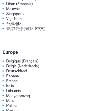
Liban (Français)
Malaysia
Singapore
Việt Nam
台湾地区
香港特别行政区 (中文)
Europe
Belgique (Français)
België (Nederlands)
Deutschland
España
France
Italia
Lithuania
Magyarország
Malta
Polska
Portugal