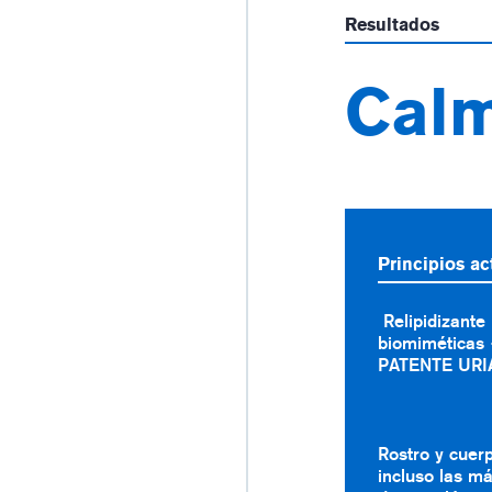
Resultados
Cal
Principios ac
Relipidizante
biomiméticas 
PATENTE URI
Rostro y cuer
incluso las má