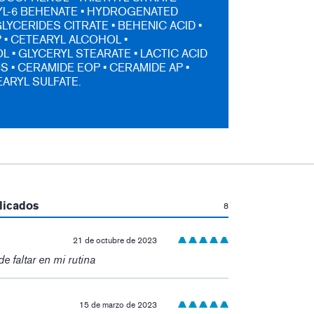
L-6 BEHENATE • HYDROGENATED
LYCERIDES CITRATE • BEHENIC ACID •
 • CETEARYL ALCOHOL •
 • GLYCERYL STEARATE • LACTIC ACID
S • CERAMIDE EOP • CERAMIDE AP •
ARYL SULFATE.
:
licados
8
21 de octubre de 2023
 faltar en mi rutina
15 de marzo de 2023