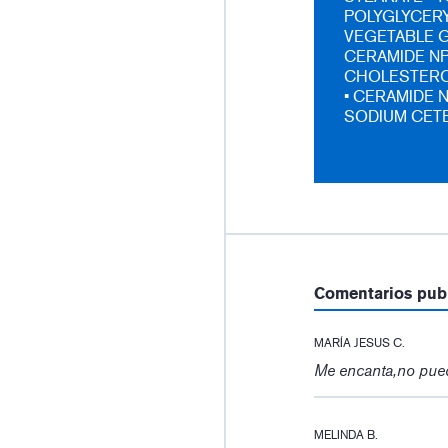
POLYGLYCERY
VEGETABLE G
CERAMIDE NP
CHOLESTEROL
• CERAMIDE N
SODIUM CETE
Comentarios pub
MARÍA JESUS C.
Me encanta,no puede
MELINDA B.