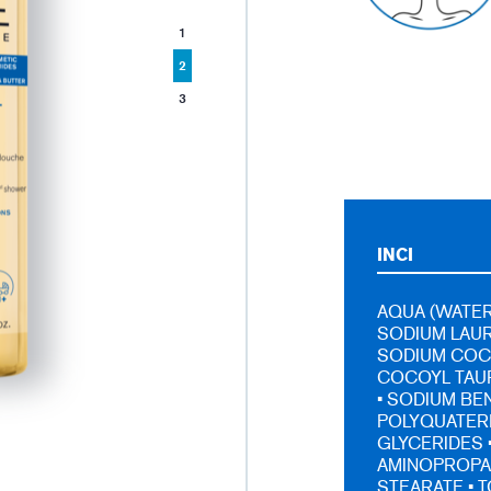
1
2
3
INCI
AQUA (WATER,
SODIUM LAUR
SODIUM COC
COCOYL TAUR
• SODIUM BE
POLYQUATERN
GLYCERIDES 
AMINOPROPAN
STEARATE • 