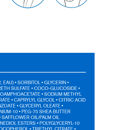
 EAU) • SORBITOL • GLYCERIN •
ETH SULFATE • COCO-GLUCOSIDE •
OAMPHOACETATE • SODIUM METHYL
ATE • CAPRYLYL GLYCOL • CITRIC ACID
NZOATE • GLYCERYL OLEATE •
IUM-10 • PEG-75 SHEA BUTTER
• SAFFLOWER OIL/PALM OIL
EDIOL ESTERS • POLYGLYCERYL-10
TOCOPHEROL • TRIETHYL CITRATE •