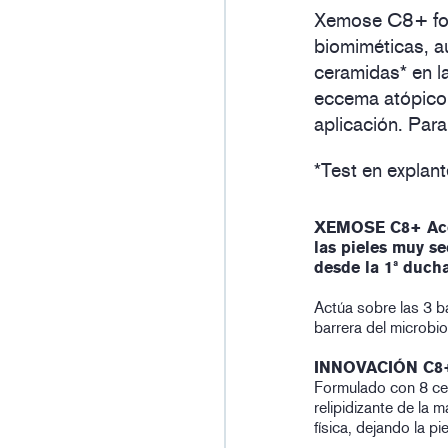
Xemose C8+ fo
biomiméticas, a
ceramidas* en l
eccema atópico.
aplicación. Para
*Test en explan
XEMOSE C8+ Aceit
las pieles muy s
desde la 1ª ducha
Actúa sobre las 3 ba
barrera del microbio
INNOVACIÓN C8+
Formulado con 8 ce
relipidizante de la 
física, dejando la p