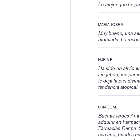
Lo mejor que he pr
MARÍA JOSÉ V.
Muy bueno, una sen
hidratada. Lo reco
NURIA F.
Ha sido un alivio e
sin jabón, me parec
te deja la piel divi
tendencia atopica!
URIAGE M.
Buenas tardes Ana 
adquirir en Farmac
Farmacias Derma. Si
cercano, puedes ent