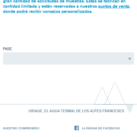
gran cantidad de solicitudes de muestras. Estas se fabrican en
cantidad limitada y están reservadas a nuestros
puntos de venta
,
donde podrá recibir consejos personalizados.
PAÍS
*
URIAGE, EL AGUA TERMAL DE LOS ALPES FRANCESES
NUESTRO COMPROMISO
LA PÁGINA DE FACEBOOK