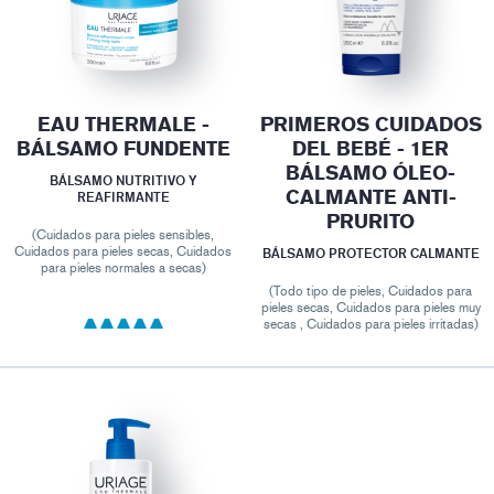
EAU THERMALE -
PRIMEROS CUIDADOS
BÁLSAMO FUNDENTE
DEL BEBÉ - 1ER
BÁLSAMO ÓLEO-
BÁLSAMO NUTRITIVO Y
CALMANTE ANTI-
REAFIRMANTE
PRURITO
(Cuidados para pieles sensibles,
Cuidados para pieles secas, Cuidados
BÁLSAMO PROTECTOR CALMANTE
para pieles normales a secas)
(Todo tipo de pieles, Cuidados para
pieles secas, Cuidados para pieles muy
secas , Cuidados para pieles irritadas)