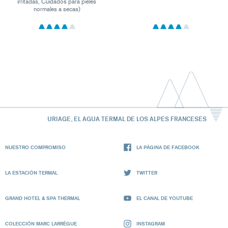
irritadas, Cuidados para pieles
normales a secas)
URIAGE, EL AGUA TERMAL DE LOS ALPES FRANCESES
NUESTRO COMPROMISO
LA PÁGINA DE FACEBOOK
LA ESTACIÓN TERMAL
TWITTER
GRAND HOTEL & SPA THERMAL
EL CANAL DE YOUTUBE
COLECCIÓN MARC LARRÈGUE
INSTAGRAM