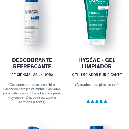
DESODORANTE
HYSÉAC - GEL
REFRESCANTE
LIMPIADOR
EFICIENCIA LAS 24 HORA
GEL LIMPIADOR PURIFICANTE
(Cuidados para pieles sensibles,
(Cuidados para pieles mixtas)
Cuidados para pieles mixtas, Cuidados
para pieles secas, Cuidados para pieles
muy secas , Cuidados para pieles
normales a secas)