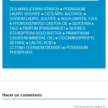
ZEA MAYS (CORN) STARCH ● POTASSIUM
LAURYL SULFATE ● CETEARYL ALCOHOL ●
SODIUM LAURYL SULFATE ● AQUA (WATER, EAU)
● HYDROGENATED CASTOR OIL ● GLYCERIN ●
TALC ● PARFUM (FRAGRANCE) ● SHOREA
STENOPTERA SEED BUTTER ● PARAFFINUM
LIQUIDUM (MINERAL OIL) ● COCAMIDOPROPYL
BETAINE ● LACTIC ACID ●
CI 77891 (TITANIUM DIOXIDE) ● POTASSIUM
PHOSPHATE
Hacer un comentario
Todos los campos son obligatorios