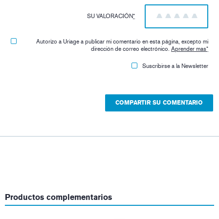
SU VALORACIÓN
*
1
2
3
4
5
Autorizo ​​a Uriage a publicar mi comentario en esta página, excepto mi
dirección de correo electrónico.
Aprender mas
*
Suscribirse a la Newsletter
Productos complementarios