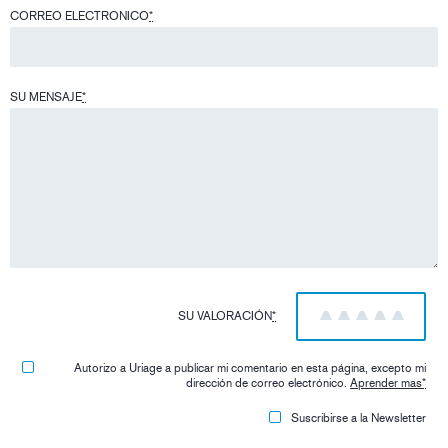
CORREO ELECTRONICO
*
SU MENSAJE
*
SU VALORACIÓN
*
1
2
3
4
5
Autorizo ​​a Uriage a publicar mi comentario en esta página, excepto mi
dirección de correo electrónico.
Aprender mas
*
Suscribirse a la Newsletter