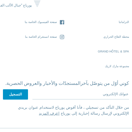
يورياج "جبال الألب الف
التزاماتنا
صفحة الفيسبوك الخاصة بنا
محطة العلاج الحراري
صفحة انستغرام الخاصة بنا
GRAND HÔTEL & SPA
مجموعة مارك لاريك
كوني أوّل من يتوصّل بآخرالمستجدّات والأخبار والعروض الحصرية.
عنوانك الإلكتروني
من خلال التأكد من تسجيلي ، فأنا أفوض يورياج لاستخدام عنوان بريدي
الإلكتروني لإرسال رسالة إخبارية إلى يورياج
اعرف المزيد