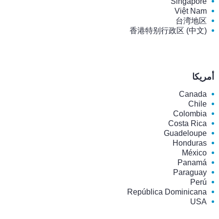
Singapore
Việt Nam
台湾地区
香港特别行政区 (中文)
أمريكا
Canada
Chile
Colombia
Costa Rica
Guadeloupe
Honduras
México
Panamá
Paraguay
Perú
República Dominicana
USA