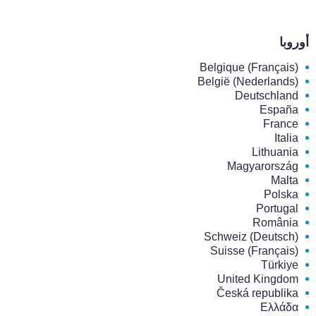
أوروبا
Belgique (Français)
België (Nederlands)
Deutschland
España
France
Italia
Lithuania
Magyarország
Malta
Polska
Portugal
România
Schweiz (Deutsch)
Suisse (Français)
Türkiye
United Kingdom
Česká republika
Ελλάδα