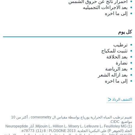
احمرار ناتج عن حروق الشمس
بعد الاجراءات التجميليه
إلى ما اخره
كل يوم
ترطيب
تثبيت للمكياج
بعد الحلاقة
نضارة
بعد الرياضة
بعد ازاله الشعر
إلى ما اخره
اكتشف الرذاذ
تقييم ترطيب المياه الحرارية يورياج بواسطة مقياس ال corneometry ، أكثر من 10
مواضيع. CIDC.
(1) Mijouin L، Hillion L، Misery L، Lefeuvre L، Feuilloley MG. آثار Neuropeptide
الجلد (الجوهر P) على البكتريا الجلدية. PLOSONE 2013 ؛ 8 (11): e78773.