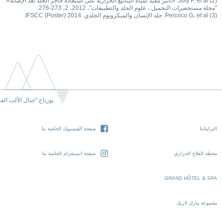
(2) Joly F. et al. «تأثير مفيد لمياه الينابيع الحرارية على استعادة حاجز الجلد بعد الإصابة».
"مجلة مستحضرات التجميل ، علوم الجلد والتطبيقات"، 2012، 2، 273-276.
(3) Percoco G، et al. جلد الإنسان والميكروبوم الجلدي. IFSCC (Poster) 2014.
يورياج "جبال الألب الف
التزاماتنا
صفحة الفيسبوك الخاصة بنا
محطة العلاج الحراري
صفحة انستغرام الخاصة بنا
GRAND HÔTEL & SPA
مجموعة مارك لاريك