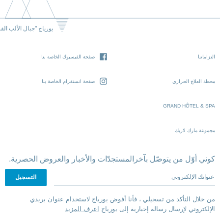
يورياج "جبال الألب الف
التزاماتنا
صفحة الفيسبوك الخاصة بنا
محطة العلاج الحراري
صفحة انستغرام الخاصة بنا
GRAND HÔTEL & SPA
مجموعة مارك لاريك
كوني أوّل من يتوصّل بآخرالمستجدّات والأخبار والعروض الحصرية.
عنوانك الإلكتروني
من خلال التأكد من تسجيلي ، فأنا أفوض يورياج لاستخدام عنوان بريدي
الإلكتروني لإرسال رسالة إخبارية إلى يورياج
اعرف المزيد