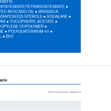
HRITYL
XYSTEARATE/TETRAISOSTEARATE ●
ED AVOCADO OIL ● BRASSICA
(RAPESEED) STEROLS ● SQUALANE ●
AX ● TOCOPHERYL ACETATE ●
ROPYLENE COPOLYMER ●
E ● POLYQUATERNIUM-61 ●
 ● BHT
ario
Todos los campos son obligatorios