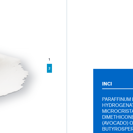
1
2
INCI
PARAFFINUM L
HYDROGENAT
MICROCRISTA
DIMETHICONE
(AVOCADO) O
BUTYROSPERM