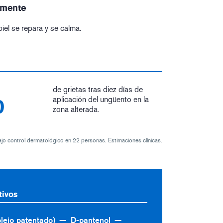
amente
iel se repara y se calma.
de grietas tras diez días de
%
aplicación del ungüento en la
zona alterada.
o control dermatológico en 22 personas. Estimaciones clínicas.
tivos
lejo patentado)
D-pantenol