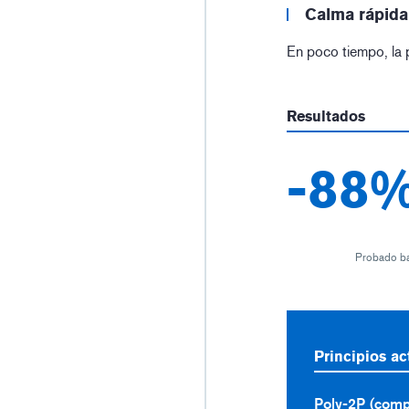
Calma rápid
En poco tiempo, la p
Resultados
-88
Probado baj
Principios ac
Poly-2P (comp