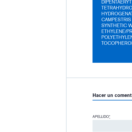
DIPENTAERYT
TETRAHYDRO
HYDROGENAT
CAMPESTRIS 
SYNTHETIC W
ETHYLENE/P
POLYETHYLEN
TOCOPHEROL
Hacer un coment
APELLIDO
*