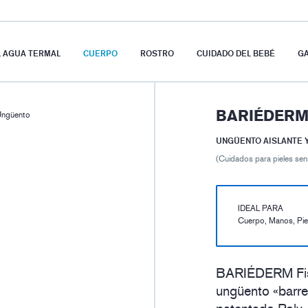
L AGUA TERMAL
CUERPO
ROSTRO
CUIDADO DEL BEBÉ
G
BARIÉDERM
ngüento
UNGÜENTO AISLANTE 
(Cuidados para pieles sens
IDEAL PARA
Cuerpo, Manos, Pie
BARIÉDERM Fiss
ungüento «barre