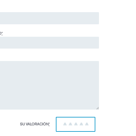
O
*
SU VALORACIÓN
*
1
2
3
4
5