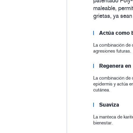
patentado Poly-2
maleable, permite
grietas, ya sean
Actúa como ba
La combinación de do
agresiones futuras.
Regenera en 
La combinación de d
epidermis y actúa en
cutánea.
Suaviza
La manteca de karit
bienestar.