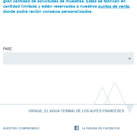
gran cantidad de solicitudes de muestras. Estas se fabrican en
cantidad limitada y están reservadas a nuestros
puntos de venta
,
donde podrá recibir consejos personalizados.
PAÍS
*
URIAGE, EL AGUA TERMAL DE LOS ALPES FRANCESES
NUESTRO COMPROMISO
LA PÁGINA DE FACEBOOK