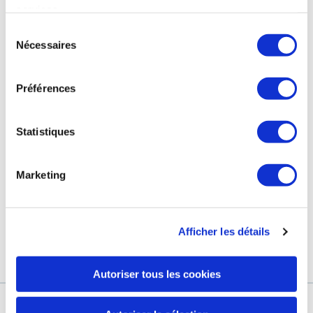
services.
Sélection
Nécessaires
du
consentement
Préférences
Statistiques
DS - GEL LIMPIADOR
ROSÉLIANE - FLUIDO
Marketing
DERMO-LIMPIADOR
GEL ESPUMOSO CON FUNCIÓN
REGULADORA
DESMAQUILLA, CALMA, REFRESCA
(Cuidados para pieles sensibles,
(Cuidados para pieles sensibles)
Afficher les détails
Cuidados para pieles irritadas)
Autoriser tous les cookies