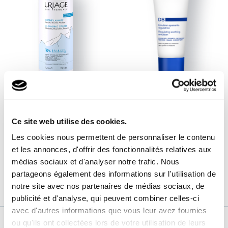
CREMA LAVANTE
DS - EMULSIÓN
GEL ESPUMOSO SIN JABÓN
TRATAMIENTO REGULADOR
Ce site web utilise des cookies.
(Cuidados para pieles sensibles,
(Cuidados para pieles sensibles,
Les cookies nous permettent de personnaliser le contenu
Cuidados para pieles mixtas, Cuidados
Cuidados para pieles irritadas)
para pieles secas, Cuidados para pieles
et les annonces, d'offrir des fonctionnalités relatives aux
muy secas , Cuidados para pieles
médias sociaux et d'analyser notre trafic. Nous
irritadas, Cuidados para pieles
normales a secas)
partageons également des informations sur l'utilisation de
notre site avec nos partenaires de médias sociaux, de
publicité et d'analyse, qui peuvent combiner celles-ci
avec d'autres informations que vous leur avez fournies
ou qu'ils ont collectées lors de votre utilisation de leurs