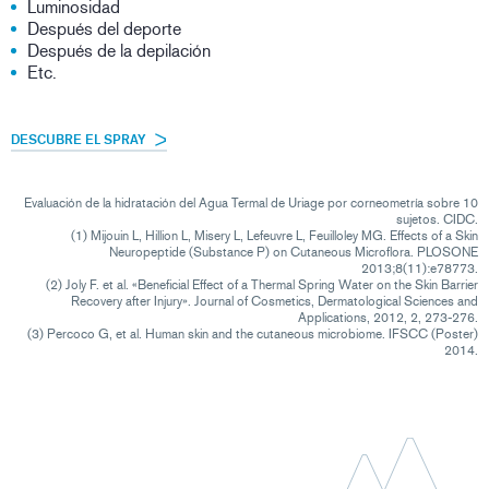
Luminosidad
Después del deporte
Después de la depilación
Etc.
DESCUBRE EL SPRAY
Evaluación de la hidratación del Agua Termal de Uriage por corneometría sobre 10
sujetos. CIDC.
(1) Mijouin L, Hillion L, Misery L, Lefeuvre L, Feuilloley MG. Effects of a Skin
Neuropeptide (Substance P) on Cutaneous Microflora. PLOSONE
2013;8(11):e78773.
(2) Joly F. et al. «Beneficial Effect of a Thermal Spring Water on the Skin Barrier
Recovery after Injury». Journal of Cosmetics, Dermatological Sciences and
Applications, 2012, 2, 273-276.
(3) Percoco G, et al. Human skin and the cutaneous microbiome. IFSCC (Poster)
2014.