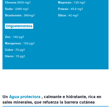
Cloruros
Magnesio :
3500 mg/l
125 mg/l
Sodio :
Potasio :
2360 mg/l
45,5 mg/l
Bicarbonato :
Silicio :
390mg/l
42 mg/l
Oligoelementos
Zinc :
160 μg/l
Manganeso :
154 μg/l
Cobre :
75 μg/l
Hierro :
15 μg/l
Un
Agua protectora
, calmante e hidratante, rica en
sales minerales, que refuerza la barrera cutánea