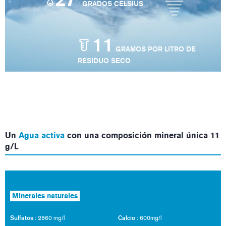
°
GRADOS CELSIUS
11
GRAMOS POR LITRO DE
RESIDUO SECO
Un
Agua activa
con una composición mineral única 11
g/L
Minerales naturales
Sulfatos :
Calcio :
2860 mg/l
600mg/l