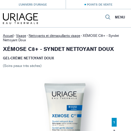
L’UNIVERS D’URIAGE
POINTS DE VENTE
MENU
Accueil
›
Visage
›
Nettoyants et démaquillants visage
›
XÉMOSE C8+ - Syndet
Nettoyant Doux
XÉMOSE C8+ - SYNDET NETTOYANT DOUX
GEL-CRÈME NETTOYANT DOUX
(Soins peaux très sèches)
1
2