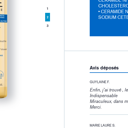
CERAMIDE NP
CHOLESTEROL
1
• CERAMIDE N
SODIUM CETE
2
3
:
Avis déposés
GUYLAINE F.
Enfin, j’ai trouvé ,
Indispensable
Miraculeux, dans 
Merci.
MARIE LAURE S.