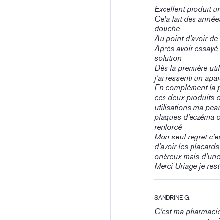
Excellent produit u
Cela fait des année
douche
Au point d'avoir de
Après avoir essayé d
solution
Dès la première util
j'ai ressenti un ap
En complément la p
ces deux produits o
utilisations ma pea
plaques d'eczéma o
renforcé
Mon seul regret c'es
d'avoir les placard
onéreux mais d'une 
Merci Uriage je rest
SANDRINE G.
C'est ma pharmacien