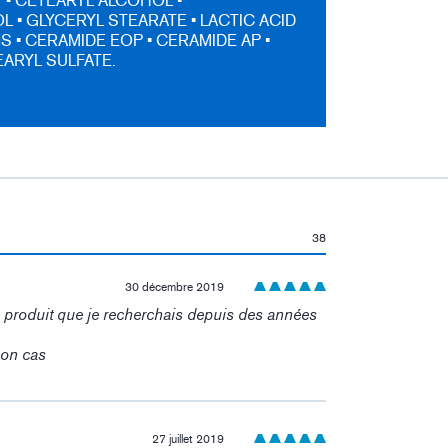
 • CETEARYL ALCOHOL •
 • GLYCERYL STEARATE • LACTIC ACID
S • CERAMIDE EOP • CERAMIDE AP •
ARYL SULFATE.
38
30 décembre 2019
 le produit que je recherchais depuis des années
mon cas
27 juillet 2019