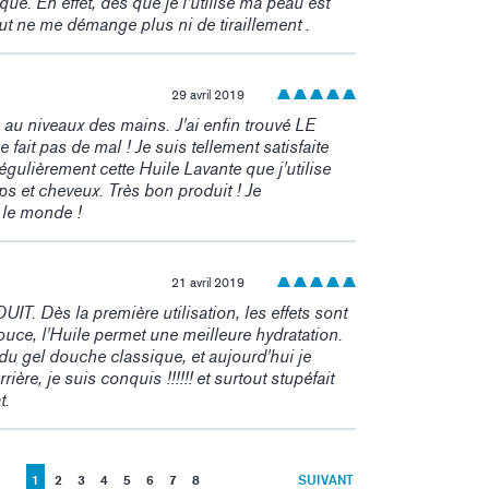
ue. En effet, dès que je l'utilise ma peau est
ut ne me démange plus ni de tiraillement .
29 avril 2019
 au niveaux des mains. J'ai enfin trouvé LE
ait pas de mal ! Je suis tellement satisfaite
ulièrement cette Huile Lavante que j'utilise
ps et cheveux. Très bon produit ! Je
le monde !
21 avril 2019
 Dès la première utilisation, les effets sont
douce, l'Huile permet une meilleure hydratation.
é du gel douche classique, et aujourd'hui je
rière, je suis conquis !!!!!! et surtout stupéfait
t.
1
2
3
4
5
6
7
8
SUIVANT