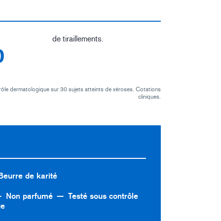
de tiraillements.
%
ôle dermatologique sur 30 sujets atteints de xéroses. Cotations
cliniques.
Beurre de karité
Non parfumé
Testé sous contrôle
ue