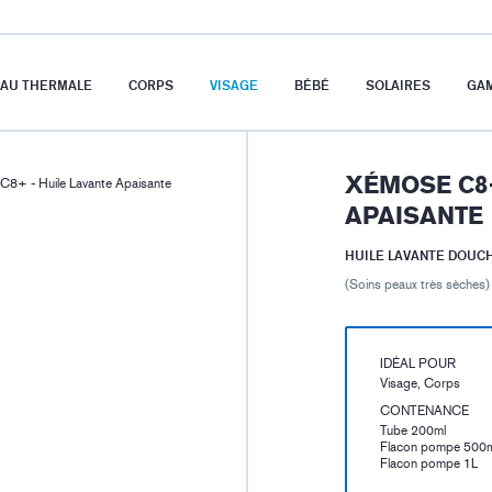
EAU THERMALE
CORPS
VISAGE
BÉBÉ
SOLAIRES
GA
XÉMOSE C8+
+ - Huile Lavante Apaisante
APAISANTE
HUILE LAVANTE DOUCH
(Soins peaux très sèches)
IDÉAL POUR
Visage, Corps
CONTENANCE
Tube 200ml
Flacon pompe 500m
Flacon pompe 1L