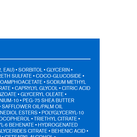
 EAU) • SORBITOL • GLYCERIN •
ETH SULFATE • COCO-GLUCOSIDE •
OAMPHOACETATE • SODIUM METHYL
ATE • CAPRYLYL GLYCOL • CITRIC ACID
NZOATE • GLYCERYL OLEATE •
IUM-10 • PEG-75 SHEA BUTTER
• SAFFLOWER OIL/PALM OIL
EDIOL ESTERS • POLYGLYCERYL-10
TOCOPHEROL • TRIETHYL CITRATE •
L-6 BEHENATE • HYDROGENATED
LYCERIDES CITRATE • BEHENIC ACID •