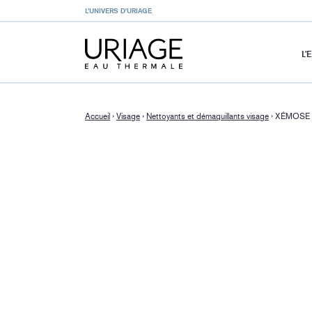
L’UNIVERS D’URIAGE
L’
Accueil
›
Visage
›
Nettoyants et démaquillants visage
›
XÉMOSE C8