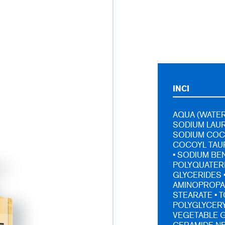
INCI
AQUA (WATER,
SODIUM LAUR
SODIUM COC
COCOYL TAUR
• SODIUM BE
POLYQUATERN
GLYCERIDES 
AMINOPROPAN
STEARATE • 
POLYGLYCERY
VEGETABLE G