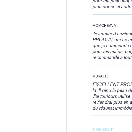
pour ma peau atopiq
plus douce et surto
MOMCHEVA M.
Je souffre d’eczéma
PRODUIT qui ne me f
que je commande rég
pour les mains, cor
recommande à tout 
MURAT P.
EXCELLENT PRODUIT.
là. Il rend la peau 
J'ai toujours utilis
reviendrai plus en ar
du résultat immédia
PRÉCÉDENT