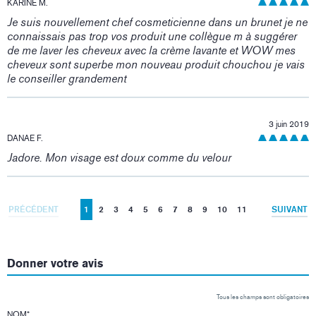
KARINE M.
Je suis nouvellement chef cosmeticienne dans un brunet je ne
connaissais pas trop vos produit une collègue m à suggérer
de me laver les cheveux avec la crème lavante et WOW mes
cheveux sont superbe mon nouveau produit chouchou je vais
le conseiller grandement
3 juin 2019
DANAE F.
Jadore. Mon visage est doux comme du velour
PRÉCÉDENT
1
2
3
4
5
6
7
8
9
10
11
SUIVANT
Donner votre avis
Tous les champs sont obligatoires
NOM
*