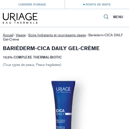
L’UNIVERS D’URIAGE
POINTS DE VENTE
MENU
Accueil
›
Visage
›
Soins hydratants et nourrissants visage
›
Bariéderm-CICA DAILY
Gel-Crème
BARIÉDERM-CICA DAILY GEL-CRÈME
10,5% COMPLEXE THERMAL-BIOTIC
(Tous types de peaux, Peaux fragilisées)