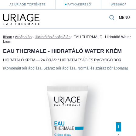
AZ URIAGE TÖRTÉNETE
PATIKAKERESŐ
WEBSHOP
MENÜ
Itthon
›
Arcápolás
›
Hidratálás és táplálás
›
EAU THERMALE - Hidratáló Water
krém
EAU THERMALE - HIDRATÁLÓ WATER KRÉM
HIDRATÁLÓ KRÉM — 24 ÓRÁS** HIDRATÁLTSÁG ÉS RAGYOGÓ BŐR
(Kombinált bőr ápolása, Száraz bőr ápolása, Normál és száraz bőr ápolása)
1