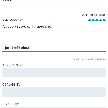
2017. március 30.
UJFALUSSY O.
Nagyon szeretem, nagyon jó!
Írjon értékelést!
Minden mező kitöltése kötelező
KERESZTNÉV
*
CSALÁDNÉV
*
E-MAIL CÍM
*