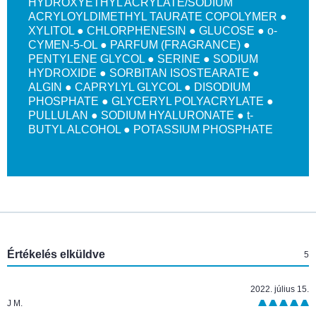
HYDROXYETHYL ACRYLATE/SODIUM
ACRYLOYLDIMETHYL TAURATE COPOLYMER ●
XYLITOL ● CHLORPHENESIN ● GLUCOSE ● o-
CYMEN-5-OL ● PARFUM (FRAGRANCE) ●
PENTYLENE GLYCOL ● SERINE ● SODIUM
HYDROXIDE ● SORBITAN ISOSTEARATE ●
ALGIN ● CAPRYLYL GLYCOL ● DISODIUM
PHOSPHATE ● GLYCERYL POLYACRYLATE ●
PULLULAN ● SODIUM HYALURONATE ● t-
BUTYL ALCOHOL ● POTASSIUM PHOSPHATE
:
Értékelés elküldve
5
2022. július 15.
J M.