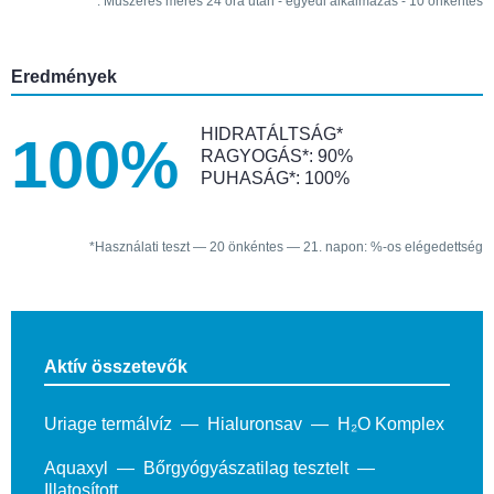
**: Műszeres mérés 24 óra után - egyedi alkalmazás - 10 önkéntes
Eredmények
HIDRATÁLTSÁG*
100%
RAGYOGÁS*: 90%
PUHASÁG*: 100%
*Használati teszt — 20 önkéntes — 21. napon: %-os elégedettség
Aktív összetevők
Uriage termálvíz
Hialuronsav
H₂O Komplex
Aquaxyl
Bőrgyógyászatilag tesztelt
Illatosított