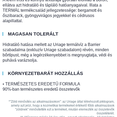
ellátva azt hidratáló és tápláló hatóanyagaival. Illata a
TERMÁL termékcsalád jellegzetessége: bergamott és
őszibarack, gyöngyvirágos jegyekkel és cédrusos
alapillattal.
MAGASAN TOLERÁLT
Hidratáló hatása mellett az Uriage termálvíz a Barrier
szabadalma (exkluzív Uriage szabadalom) révén, minden
bőrtípust, még a legérzékenyebbet is megnyugtatja, védi és
puhává varázsolja.
KÖRNYEZETBARÁT HOZZÁLLÁS
• TERMÉSZETES EREDETŰ FORMULA
90%-ban természetes eredetű összetevők
*"Zöld minősítés az alkalmazásokon": az Uriage által létrehozott piktogram,
amely azt jelzi, hogy a kozmetikai termékeket értékelő főbb alkalmazások
"zöldnek" minősítették ezt a terméket, miután elemezték az összetevők
összetételét.