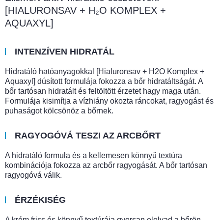
[HIALURONSAV + H₂O KOMPLEX +
AQUAXYL]
INTENZÍVEN HIDRATÁL
Hidratáló hatóanyagokkal [Hialuronsav + H2O Komplex +
Aquaxyl] dúsított formulája fokozza a bőr hidratáltságát. A
bőr tartósan hidratált és feltöltött érzetet hagy maga után.
Formulája kisimítja a vízhiány okozta ráncokat, ragyogást és
puhaságot kölcsönöz a bőrnek.
RAGYOGÓVÁ TESZI AZ ARCBŐRT
A hidratáló formula és a kellemesen könnyű textúra
kombinációja fokozza az arcbőr ragyogását. A bőr tartósan
ragyogóvá válik.
ÉRZÉKISÉG
A krém friss és könnyű textúrája gyorsan elolvad a bőrön,