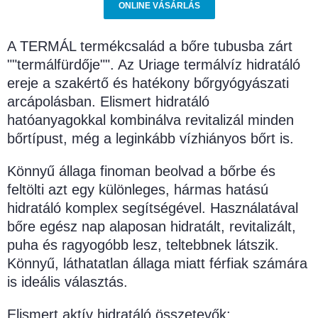
ONLINE VÁSÁRLÁS
A TERMÁL termékcsalád a bőre tubusba zárt
""termálfürdője"". Az Uriage termálvíz hidratáló
ereje a szakértő és hatékony bőrgyógyászati
arcápolásban. Elismert hidratáló
hatóanyagokkal kombinálva revitalizál minden
bőrtípust, még a leginkább vízhiányos bőrt is.
Könnyű állaga finoman beolvad a bőrbe és
feltölti azt egy különleges, hármas hatású
hidratáló komplex segítségével. Használatával
bőre egész nap alaposan hidratált, revitalizált,
puha és ragyogóbb lesz, teltebbnek látszik.
Könnyű, láthatatlan állaga miatt férfiak számára
is ideális választás.
Elismert aktív hidratáló összetevők: