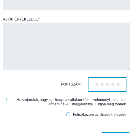
AZ ÖN ÉRTÉKELÉSE
*
PONTSZÁM
*
1
2
3
4
5
Hozzájárulok, hogy az Uriage az általam közölt véleményt, az e-mail
címem nélkül, megjelenítse.
Tudjon meg többet
*
Feliratkozom az Uriage hírlevélre