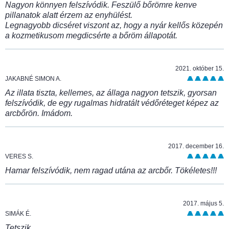
Nagyon könnyen felszívódik. Feszülő bőrömre kenve
pillanatok alatt érzem az enyhülést.
Legnagyobb dicséret viszont az, hogy a nyár kellős közepén
a kozmetikusom megdicsérte a bőröm állapotát.
2021. október 15.
JAKABNÉ SIMON A.
Az illata tiszta, kellemes, az állaga nagyon tetszik, gyorsan
felszívódik, de egy rugalmas hidratált védőréteget képez az
arcbőrön. Imádom.
2017. december 16.
VERES S.
Hamar felszívódik, nem ragad utána az arcbőr. Tökéletes!!!
2017. május 5.
SIMÁK É.
Tetszik