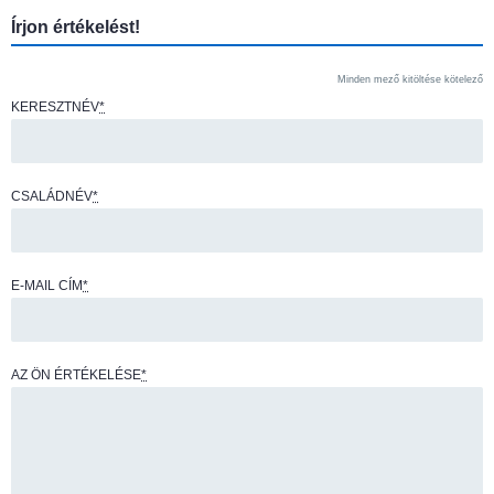
Írjon értékelést!
Minden mező kitöltése kötelező
KERESZTNÉV
*
CSALÁDNÉV
*
E-MAIL CÍM
*
AZ ÖN ÉRTÉKELÉSE
*