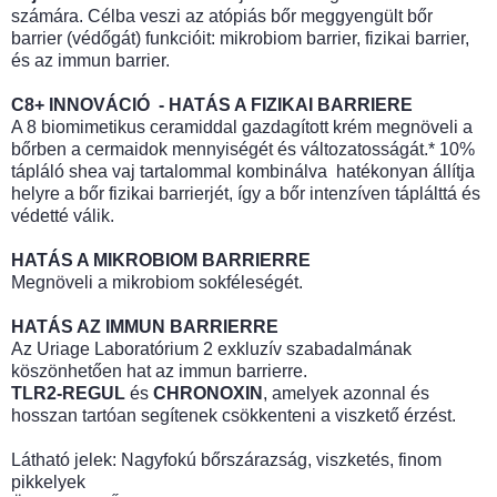
számára. Célba veszi az atópiás bőr meggyengült bőr
barrier (védőgát) funkcióit: mikrobiom barrier, fizikai barrier,
és az immun barrier.
C8+ INNOVÁCIÓ - HATÁS A FIZIKAI BARRIERE
A 8 biomimetikus ceramiddal gazdagított krém megnöveli a
bőrben a cermaidok mennyiségét és változatosságát.* 10%
tápláló shea vaj tartalommal kombinálva hatékonyan állítja
helyre a bőr fizikai barrierjét, így a bőr intenzíven táplálttá és
védetté válik.
HATÁS A MIKROBIOM BARRIERRE
Megnöveli a mikrobiom sokféleségét.
HATÁS AZ IMMUN BARRIERRE
Az Uriage Laboratórium 2 exkluzív szabadalmának
köszönhetően hat az immun barrierre.
TLR2-REGUL
és
CHRONOXIN
, amelyek azonnal és
hosszan tartóan segítenek csökkenteni a viszkető érzést.
Látható jelek: Nagyfokú bőrszárazság, viszketés, finom
pikkelyek