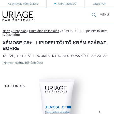
AZ URIAGE TÖRTÉNETE
PATIKAKERESŐ
WEBSHOP
MENÜ
Itthon
›
Arcápolás
›
Hidratálás és táplálás
›
XÉMOSE C8+ - Lipidfeltöltő krém
száraz bőrre
XÉMOSE C8+ - LIPIDFELTÖLTŐ KRÉM SZÁRAZ
BŐRRE
TÁPLÁL, HELYREÁLLÍT, AZONNAL NYUGTAT 48 ÓRÁS KIÚJULÁSGÁTLÁS
(Nagyon száraz bőr ápolása)
ÚJ FORMULA
1