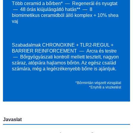
Több ceramid a bőrben*
Regenerál és nyugtat
48 órás kiújulásgátló hatás**
8
biomimetikus ceramidból álló komplex + 10% shea
vaj
Szabadalmak CHRONOXINE + TLR2-REGUL +
BARRIER REINFORCEMENT
Arcra és testre
Bőrgyógyászati kontroll mellett tesztelt, nagyon
száraz, atópiára hajlamos bőrön. Az egész család
számára, még a legérzékenyebb bőrre is ajánljuk.
*Bőrmintán végzett vizsgálat
*Enyhíti a viszketést
Javaslat