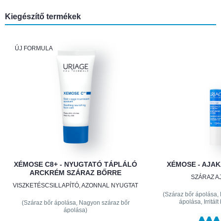
Kiegészítő termékek
ÚJ FORMULA
XÉMOSE C8+ - NYUGTATÓ TÁPLÁLÓ
XÉMOSE - AJAK
ARCKRÉM SZÁRAZ BŐRRE
SZÁRAZ A
VISZKETÉSCSILLAPÍTÓ, AZONNAL NYUGTAT
(Száraz bőr ápolása,
ápolása, Irritál
(Száraz bőr ápolása, Nagyon száraz bőr
ápolása)