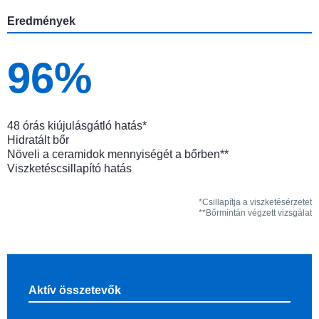
Eredmények
96%
48 órás kiújulásgátló hatás*
Hidratált bőr
Növeli a ceramidok mennyiségét a bőrben**
Viszketéscsillapító hatás
*Csillapítja a viszketésérzetet
**Bőrmintán végzett vizsgálat
Aktív összetevők