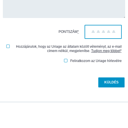
PONTSZÁM
*
1
2
3
4
5
Hozzájárulok, hogy az Uriage az általam közölt véleményt, az e-mail
címem nélkül, megjelenítse.
Tudjon meg többet
*
Feliratkozom az Uriage hírlevélre