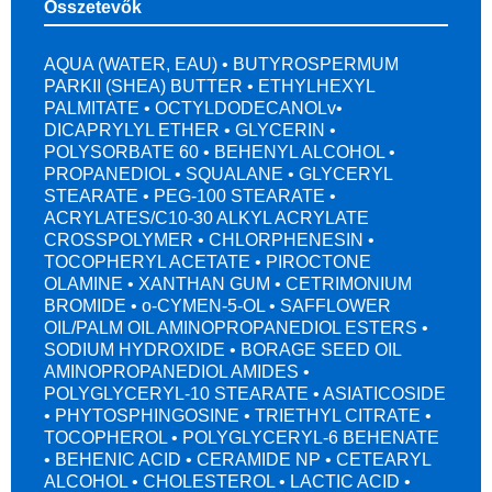
Összetevők
AQUA (WATER, EAU) • BUTYROSPERMUM
PARKII (SHEA) BUTTER • ETHYLHEXYL
PALMITATE • OCTYLDODECANOLv•
DICAPRYLYL ETHER • GLYCERIN •
POLYSORBATE 60 • BEHENYL ALCOHOL •
PROPANEDIOL • SQUALANE • GLYCERYL
STEARATE • PEG-100 STEARATE •
ACRYLATES/C10-30 ALKYL ACRYLATE
CROSSPOLYMER • CHLORPHENESIN •
TOCOPHERYL ACETATE • PIROCTONE
OLAMINE • XANTHAN GUM • CETRIMONIUM
BROMIDE • o-CYMEN-5-OL • SAFFLOWER
OIL/PALM OIL AMINOPROPANEDIOL ESTERS •
SODIUM HYDROXIDE • BORAGE SEED OIL
AMINOPROPANEDIOL AMIDES •
POLYGLYCERYL-10 STEARATE • ASIATICOSIDE
• PHYTOSPHINGOSINE • TRIETHYL CITRATE •
TOCOPHEROL • POLYGLYCERYL-6 BEHENATE
• BEHENIC ACID • CERAMIDE NP • CETEARYL
ALCOHOL • CHOLESTEROL • LACTIC ACID •