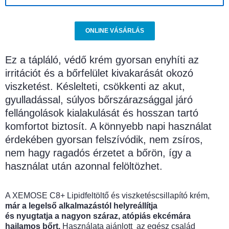
ONLINE VÁSÁRLÁS
Ez a tápláló, védő krém gyorsan enyhíti az
irritációt és a bőrfelület kivakarását okozó
viszketést. Késlelteti, csökkenti az akut,
gyulladással, súlyos bőrszárazsággal járó
fellángolások kialakulását és hosszan tartó
komfortot biztosít. A könnyebb napi használat
érdekében gyorsan felszívódik, nem zsíros,
nem hagy ragadós érzetet a bőrön, így a
használat után azonnal felöltözhet.
A XEMOSE C8+ Lipidfeltöltő és viszketéscsillapító krém,
már a legelső alkalmazástól helyreállítja
és nyugtatja a nagyon száraz, atópiás ekcémára
hajlamos bőrt.
Használata ajánlott az egész család