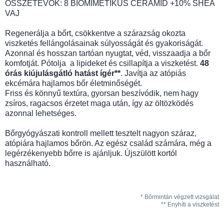
ÖSSZETEVŐK: 8 BIOMIMETIKUS CERAMID +10% SHEA
VAJ
Regenerálja a bőrt, csökkentve a szárazság okozta
viszketés fellángolásainak súlyosságát és gyakoriságát.
Azonnal és hosszan tartóan nyugtat, véd, visszaadja a bőr
komfotját. Pótolja a lipideket és csillapítja a viszketést.
48
órás kiújulásgátló hatást ígér**
. Javítja az atópiás
ekcémára hajlamos bőr életminőségét.
Friss és könnyű textúra, gyorsan beszívódik, nem hagy
zsíros, ragacsos érzetet maga után, így az öltözködés
azonnal lehetséges.
Bőrgyógyászati kontroll mellett tesztelt nagyon száraz,
atópiára hajlamos bőrön. Az egész család számára, még a
legérzékenyebb bőrre is ajánljuk. Újszülött kortól
használható.
* Bőrmintán végzett vizsgálat
** Enyhíti a viszketést