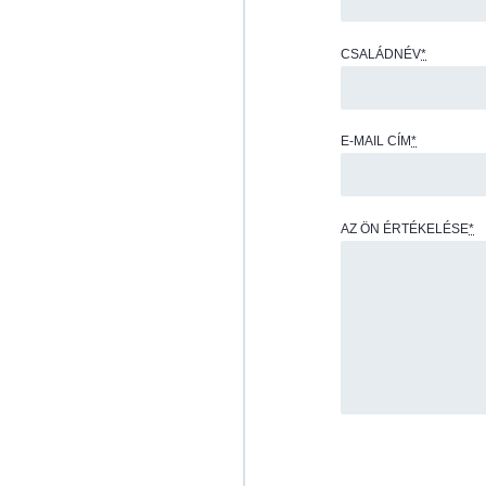
CSALÁDNÉV
*
E-MAIL CÍM
*
AZ ÖN ÉRTÉKELÉSE
*