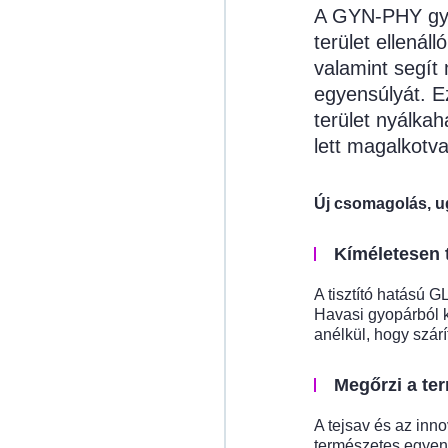
A GYN-PHY gyen
terület ellenáll
valamint segít 
egyensúlyát. E
terület nyálkah
lett magalkotva
Új csomagolás, u
Kíméletesen t
A tisztító hatású
Havasi gyopárból k
anélkül, hogy szárí
Megőrzi a te
A tejsav és az innov
természetes egyen