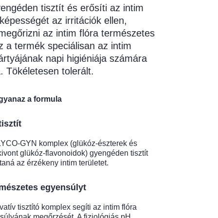
géden tisztít és erősíti az intim
óképességét az irritációk ellen,
megőrizni az intim flóra természetes
z a termék speciálisan az intim
ártyájának napi higiéniája számára
. Tökéletesen tolerált.
gyanaz a formula
isztít
 GLYCO-GYN komplex (glükóz-észterek és
ivont glükóz-flavonoidok) gyengéden tisztít
taná az érzékeny intim területet.
rmészetes egyensúlyt
atív tisztító komplex segíti az intim flóra
súlyának megőrzését. A fiziológiás pH