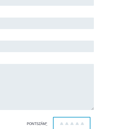
PONTSZÁM
*
1
2
3
4
5