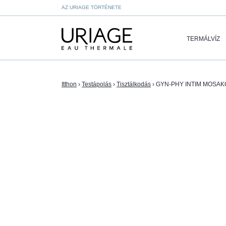
AZ URIAGE TÖRTÉNETE
TERMÁLVÍZ
Itthon
›
Testápolás
›
Tisztálkodás
›
GYN-PHY INTIM MOSA