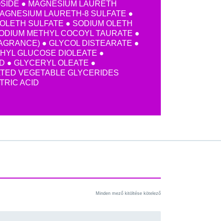
IDE ● MAGNESIUM LAURETH
MAGNESIUM LAURETH-8 SULFATE ●
OLETH SULFATE ● SODIUM OLETH
SODIUM METHYL COCOYL TAURATE ●
AGRANCE) ● GLYCOL DISTEARATE ●
THYL GLUCOSE DIOLEATE ●
D ● GLYCERYL OLEATE ●
TED VEGETABLE GLYCERIDES
ITRIC ACID
Minden mező kitöltése kötelező