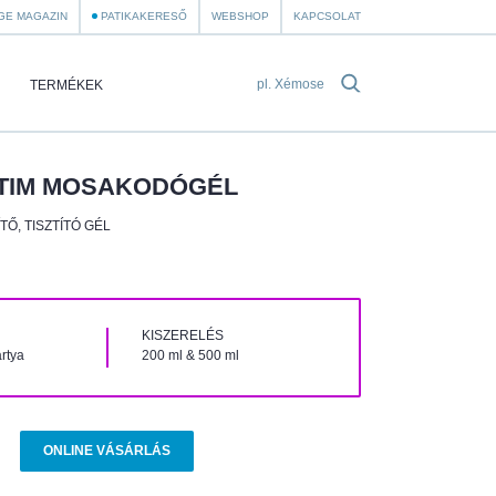
GE MAGAZIN
PATIKAKERESŐ
WEBSHOP
KAPCSOLAT
TERMÉKEK
NTIM MOSAKODÓGÉL
ÍTŐ, TISZTÍTÓ GÉL
KISZERELÉS
rtya
200 ml & 500 ml
ONLINE VÁSÁRLÁS