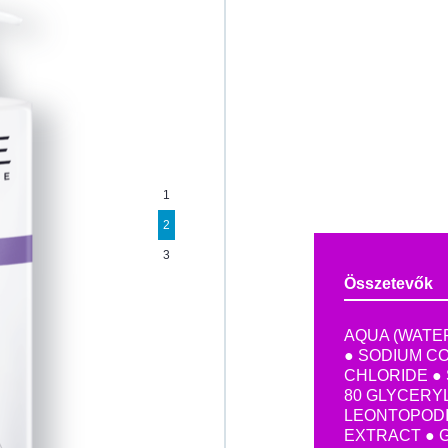
1
2
3
Összetevők
AQUA (WATER
● SODIUM C
CHLORIDE ● 
80 GLYCERYL
LEONTOPODI
EXTRACT ● 