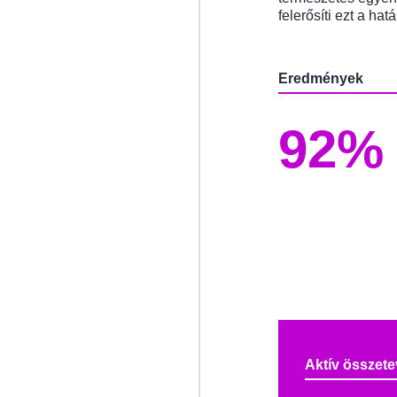
felerősíti ezt a hatá
Eredmények
92%
Aktív összet