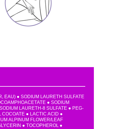
, EAU) ● SODIUM LAURETH SULFATE
OCOAMPHOACETATE ● SODIUM
SODIUM LAURETH-8 SULFATE ● PEG-
 COCOATE ● LACTIC ACID ●
UM ALPINUM FLOWER/LEAF
GLYCERIN ● TOCOPHEROL ●