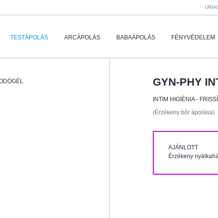
URIA
TESTÁPOLÁS
ARCÁPOLÁS
BABAÁPOLÁS
FÉNYVÉDELEM
GYN-PHY I
KODÓGÉL
INTIM HIGIÉNIA - FRISS
(Érzékeny bőr ápolása)
AJÁNLOTT
Érzékeny nyálkahá