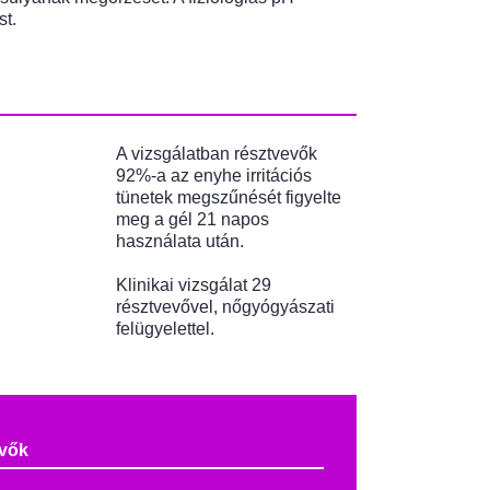
st.
A vizsgálatban résztvevők
92%-a az enyhe irritációs
tünetek megszűnését figyelte
meg a gél 21 napos
használata után.
Klinikai vizsgálat 29
résztvevővel, nőgyógyászati
felügyelettel.
evők