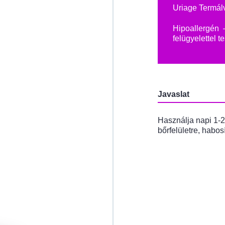
Uriage Termál
Hipoallergén
felügyelettel te
Javaslat
Használja napi 1-2
bőrfelületre, habos