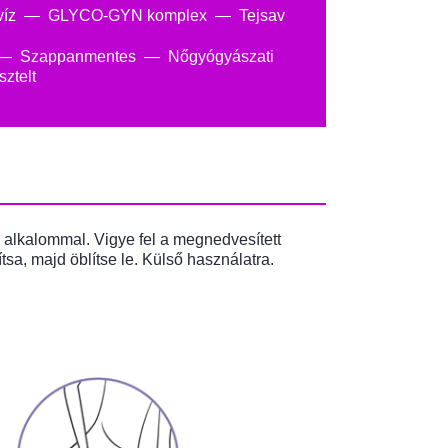
víz
GLYCO-GYN komplex
Tejsav
Szappanmentes
Nőgyógyászati
sztelt
 alkalommal. Vigye fel a megnedvesített
ítsa, majd öblítse le. Külső használatra.