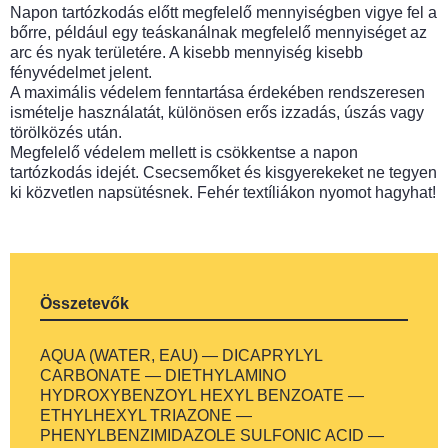
Napon tartózkodás előtt megfelelő mennyiségben vigye fel a
bőrre, például egy teáskanálnak megfelelő mennyiséget az
arc és nyak területére. A kisebb mennyiség kisebb
fényvédelmet jelent.
A maximális védelem fenntartása érdekében rendszeresen
ismételje használatát, különösen erős izzadás, úszás vagy
törölközés után.
Megfelelő védelem mellett is csökkentse a napon
tartózkodás idejét. Csecsemőket és kisgyerekeket ne tegyen
ki közvetlen napsütésnek. Fehér textíliákon nyomot hagyhat!
Összetevők
AQUA (WATER, EAU) — DICAPRYLYL
CARBONATE — DIETHYLAMINO
HYDROXYBENZOYL HEXYL BENZOATE —
ETHYLHEXYL TRIAZONE —
PHENYLBENZIMIDAZOLE SULFONIC ACID —