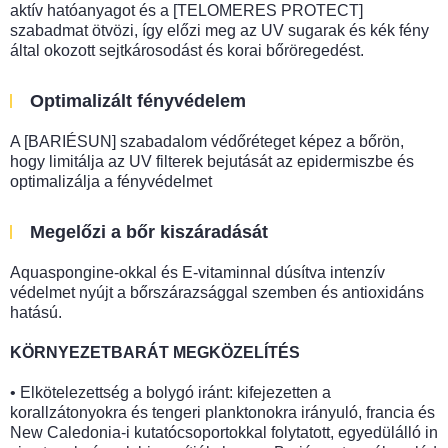
aktív hatóanyagot és a [TELOMERES PROTECT]
szabadmat ötvözi, így előzi meg az UV sugarak és kék fény
által okozott sejtkárosodást és korai bőröregedést.
Optimalizált fényvédelem
A [BARIÉSUN] szabadalom védőréteget képez a bőrön,
hogy limitálja az UV filterek bejutását az epidermiszbe és
optimalizálja a fényvédelmet
Megelőzi a bőr kiszáradását
Aquaspongine-okkal és E-vitaminnal dúsítva intenzív
védelmet nyújt a bőrszárazsággal szemben és antioxidáns
hatású.
KÖRNYEZETBARÁT MEGKÖZELÍTÉS
• Elkötelezettség a bolygó iránt: kifejezetten a
korallzátonyokra és tengeri planktonokra irányuló, francia és
New Caledonia-i kutatócsoportokkal folytatott, egyedülálló in