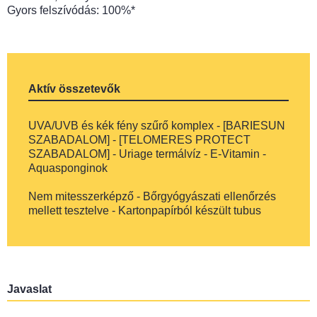
Gyors felszívódás: 100%*
Aktív összetevők
UVA/UVB és kék fény szűrő komplex - [BARIESUN
SZABADALOM] - [TELOMERES PROTECT
SZABADALOM] - Uriage termálvíz - E-Vitamin -
Aquasponginok
Nem mitesszerképző - Bőrgyógyászati ​​ellenőrzés
mellett tesztelve - Kartonpapírból készült tubus
Javaslat