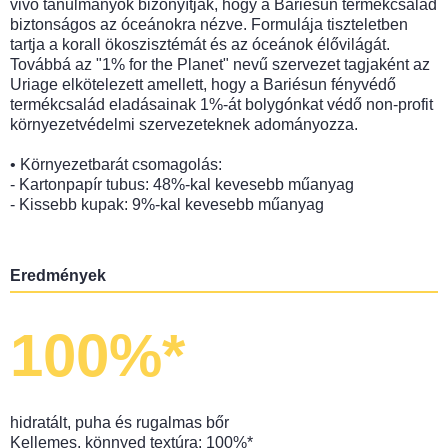
vivo tanulmányok bizonyítják, hogy a Bariésun termékcsalád
biztonságos az óceánokra nézve. Formulája tiszteletben
tartja a korall ökoszisztémát és az óceánok élővilágát.
Továbbá az "1% for the Planet" nevű szervezet tagjaként az
Uriage elkötelezett amellett, hogy a Bariésun fényvédő
termékcsalád eladásainak 1%-át bolygónkat védő non-profit
környezetvédelmi szervezeteknek adományozza.
• Környezetbarát csomagolás:
- Kartonpapír tubus: 48%-kal kevesebb műanyag
- Kissebb kupak: 9%-kal kevesebb műanyag
Eredmények
100%*
hidratált, puha és rugalmas bőr
Kellemes, könnyed textúra: 100%*