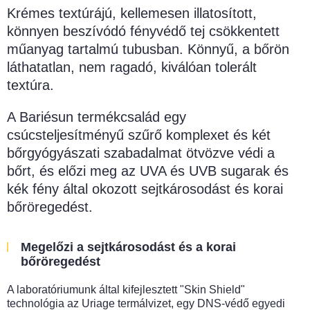
Krémes textúrájú, kellemesen illatosított,
könnyen beszívódó fényvédő tej csökkentett
műanyag tartalmú tubusban. Könnyű, a bőrön
láthatatlan, nem ragadó, kiválóan tolerált
textúra.
A Bariésun termékcsalád egy
csúcsteljesítményű szűrő komplexet és két
bőrgyógyászati szabadalmat ötvözve védi a
bőrt, és előzi meg az UVA és UVB sugarak és
kék fény által okozott sejtkárosodást és korai
bőröregedést.
Megelőzi a sejtkárosodást és a korai
bőröregedést
A laboratóriumunk által kifejlesztett "Skin Shield"
technológia az Uriage termálvizet, egy DNS-védő egyedi