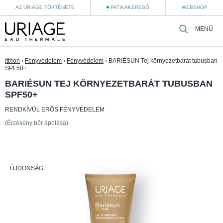
AZ URIAGE TÖRTÉNETE
PATIKAKERESŐ
WEBSHOP
MENÜ
Itthon
›
Fényvédelem
›
Fényvédelem
›
BARIÉSUN Tej környezetbarát tubusban
SPF50+
BARIÉSUN TEJ KÖRNYEZETBARÁT TUBUSBAN
SPF50+
RENDKÍVÜL ERŐS FÉNYVÉDELEM
(Érzékeny bőr ápolása)
ÚJDONSÁG