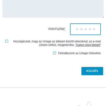
PONTSZÁM
*
1
2
3
4
5
Hozzájárulok, hogy az Uriage az általam közölt véleményt, az e-mail
címem nélkül, megjelenítse.
Tudjon meg többet
*
Feliratkozom az Uriage hírlevélre