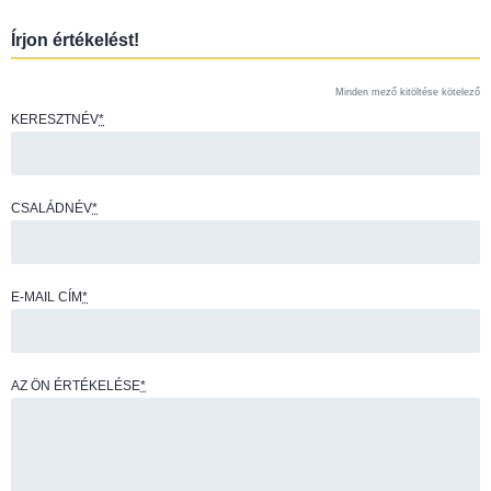
Írjon értékelést!
Minden mező kitöltése kötelező
KERESZTNÉV
*
CSALÁDNÉV
*
E-MAIL CÍM
*
AZ ÖN ÉRTÉKELÉSE
*