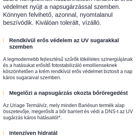
védelmet nyújt a napsugárzással szemben.
Könnyen felvihető, azonnal, nyomtalanul
beszívódik. Kiválóan tolerált, vízálló.
Rendkívül erős védelem az UV sugarakkal
szemben
A legmodernebb fejlesztésű szűrők tökéletes szinergiájának
és a hatásukat erősítő fotostabilizáló emollienseknek
köszönhetően a krém rendkívül erős védelmet biztosít a nap
káros sugaraival szemben.
Megelőzi a napsugárzás okozta bőröregedést
Az Uriage Termálvíz, mely minden Bariésun termék alap
összetevője, megerősíti a bőr barriert és védi a DNS-t az UV
sugárzás káros hatásaitól*.
Intenzíven hidratál