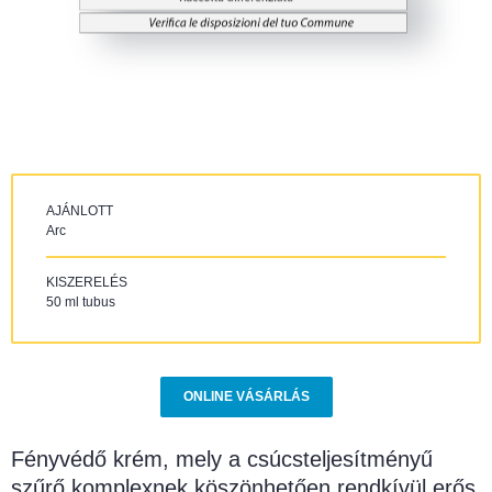
AJÁNLOTT
Arc
KISZERELÉS
50 ml tubus
ONLINE VÁSÁRLÁS
Fényvédő krém, mely a csúcsteljesítményű
szűrő komplexnek köszönhetően rendkívül erős