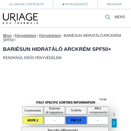
AZ URIAGE TÖRTÉNETE
PATIKAKERESŐ
WEBSHOP
MENÜ
Itthon
›
Fényvédelem
›
Fényvédelem
›
BARIÉSUN HIDRATÁLÓ ARCKRÉM
SPF50+
BARIÉSUN HIDRATÁLÓ ARCKRÉM SPF50+
RENDKÍVÜL ERŐS FÉNYVÉDELEM
1
2