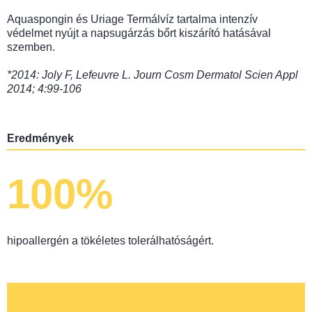
Aquaspongin és Uriage Termálvíz tartalma intenzív
védelmet nyújt a napsugárzás bőrt kiszárító hatásával
szemben.
*2014: Joly F, Lefeuvre L. Journ Cosm Dermatol Scien Appl
2014; 4:99-106
Eredmények
100%
hipoallergén a tökéletes tolerálhatóságért.