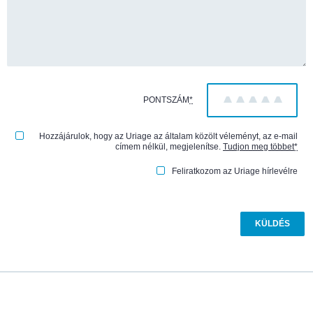
PONTSZÁM
*
1
2
3
4
5
Hozzájárulok, hogy az Uriage az általam közölt véleményt, az e-mail
címem nélkül, megjelenítse.
Tudjon meg többet
*
Feliratkozom az Uriage hírlevélre