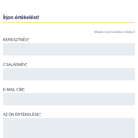
Írjon értékelést!
Minden mező kitöltése kötelező
KERESZTNÉV
*
CSALÁDNÉV
*
E-MAIL CÍM
*
AZ ÖN ÉRTÉKELÉSE
*