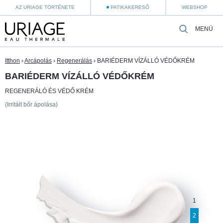
AZ URIAGE TÖRTÉNETE
PATIKAKERESŐ
WEBSHOP
MENÜ
Itthon
›
Arcápolás
›
Regenerálás
›
BARIÉDERM VÍZÁLLÓ VÉDŐKRÉM
BARIÉDERM VÍZÁLLÓ VÉDŐKRÉM
REGENERÁLÓ ÉS VÉDŐ KRÉM
(Irritált bőr ápolása)
1
2