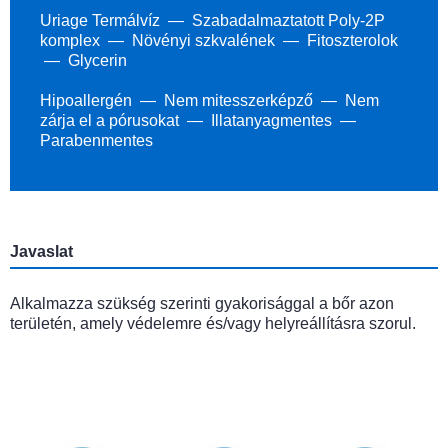
Uriage Termálvíz
Szabadalmaztatott Poly-2P
komplex
Növényi szkvalének
Fitoszterolok
Glycerin
Hipoallergén
Nem mitesszerképző
Nem
zárja el a pórusokat
Illatanyagmentes
Parabenmentes
Javaslat
Alkalmazza szükség szerinti gyakorisággal a bőr azon
területén, amely védelemre és/vagy helyreállításra szorul.