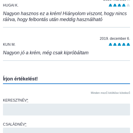
HUGAI K.
Nagyon hasznos ez a krém! Hiányolom viszont, hogy nincs
ráírva, hogy felbontás után meddig használható
2019. december 6.
KUN M.
Nagyon jó a krém, még csak kipróbáltam
Írjon értékelést!
Minden mező kitöltése kötelező
KERESZTNÉV
*
CSALÁDNÉV
*