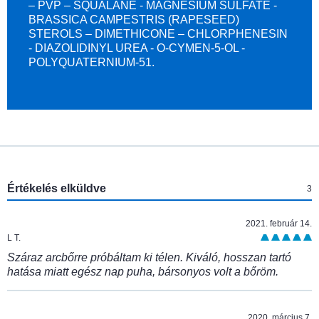
– PVP – SQUALANE - MAGNESIUM SULFATE -
BRASSICA CAMPESTRIS (RAPESEED)
STEROLS – DIMETHICONE – CHLORPHENESIN
- DIAZOLIDINYL UREA - O-CYMEN-5-OL -
POLYQUATERNIUM-51.
:
Értékelés elküldve
3
2021. február 14.
L T.
Száraz arcbőrre próbáltam ki télen. Kiváló, hosszan tartó
hatása miatt egész nap puha, bársonyos volt a bőröm.
2020. március 7.