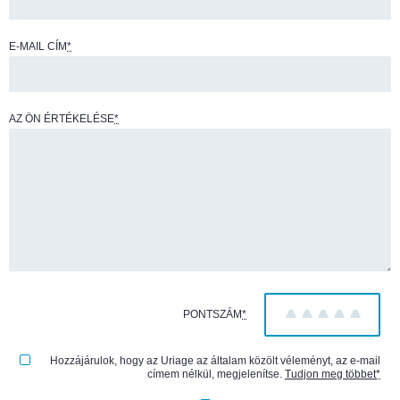
E-MAIL CÍM
*
AZ ÖN ÉRTÉKELÉSE
*
PONTSZÁM
*
1
2
3
4
5
Hozzájárulok, hogy az Uriage az általam közölt véleményt, az e-mail
címem nélkül, megjelenítse.
Tudjon meg többet
*