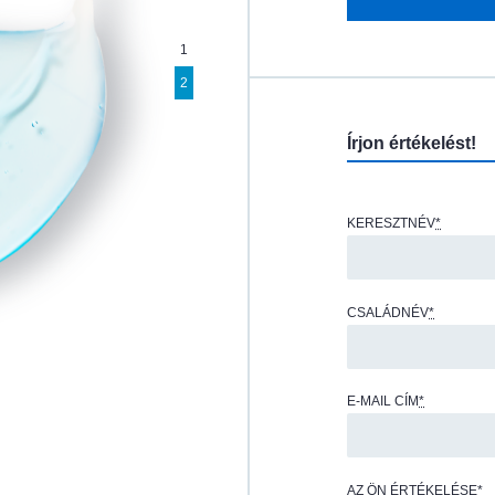
1
2
Írjon értékelést!
KERESZTNÉV
*
CSALÁDNÉV
*
E-MAIL CÍM
*
AZ ÖN ÉRTÉKELÉSE
*