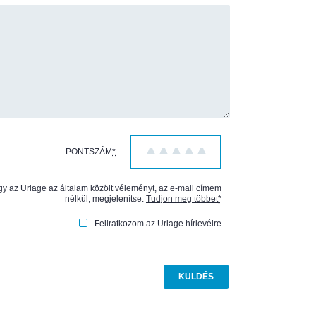
PONTSZÁM
*
1
2
3
4
5
gy az Uriage az általam közölt véleményt, az e-mail címem
nélkül, megjelenítse.
Tudjon meg többet
*
Feliratkozom az Uriage hírlevélre