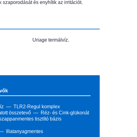
szaporodását és enyhítik az irritációt.
Uriage termálvíz.
evők
íz
TLR2-Regul komplex
tott összetevő
Réz- és Cink-glükonát
zappanmentes tisztító bázis
Illatanyagmentes