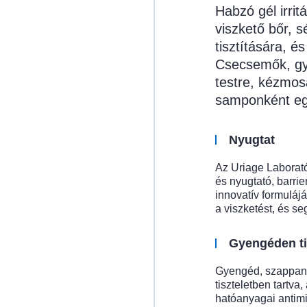
Habzó gél irrit
viszkető bőr, s
tisztítására, é
Csecsemők, gye
testre, kézmosá
samponként eg
Nyugtat
Az Uriage Labora
és nyugtató, barrie
innovatív formulájá
a viszketést, és se
Gyengéden ti
Gyengéd, szappanme
tiszteletben tartva,
hatóanyagai antimik