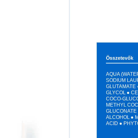
Összetevők
AQUA (WATER
SODIUM LAU
GLUTAMATE 
GLYCOL ● C
COCO-GLUCO
METHYL COC
GLUCONATE 
ALCOHOL ● 
ACID ● PHYT