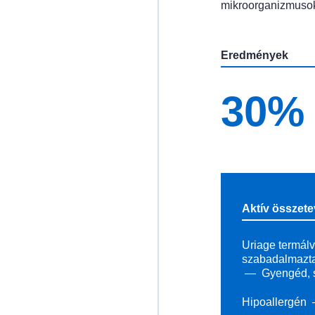
mikroorganizmusok 
Eredmények
30%
Aktív összet
Uriage termálv
szabadalmazta
Gyengéd, s
Hipoallergén