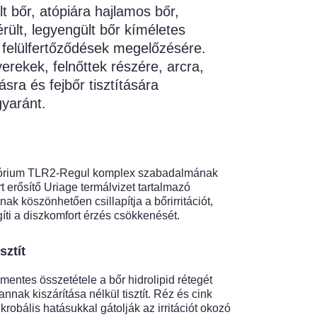
ált bőr, atópiára hajlamos bőr,
érült, legyengült bőr kíméletes
s felülfertőződések megelőzésére.
rekek, felnőttek részére, arcra,
sra és fejbőr tisztítására
yaránt.
tórium TLR2-Regul komplex szabadalmának
rt erősítő Uriage termálvizet tartalmazó
nak köszönhetően csillapítja a bőrirritációt,
gíti a diszkomfort érzés csökkenését.
sztít
ntes összetétele a bőr hidrolipid rétegét
 annak kiszárítása nélkül tisztít. Réz és cink
robális hatásukkal gátolják az irritációt okozó