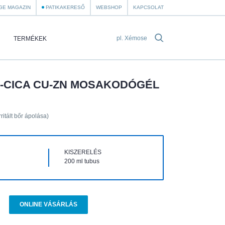
GE MAGAZIN
PATIKAKERESŐ
WEBSHOP
KAPCSOLAT
TERMÉKEK
-CICA CU-ZN MOSAKODÓGÉL
ritált bőr ápolása)
KISZERELÉS
200 ml tubus
ONLINE VÁSÁRLÁS