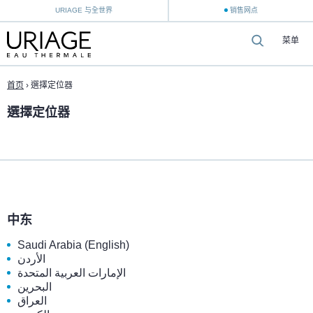
URIAGE 与全世界
销售网点
菜单
首页
›
選擇定位器
選擇定位器
中东
Saudi Arabia (English)
الأردن
الإمارات العربية المتحدة
البحرين
العراق