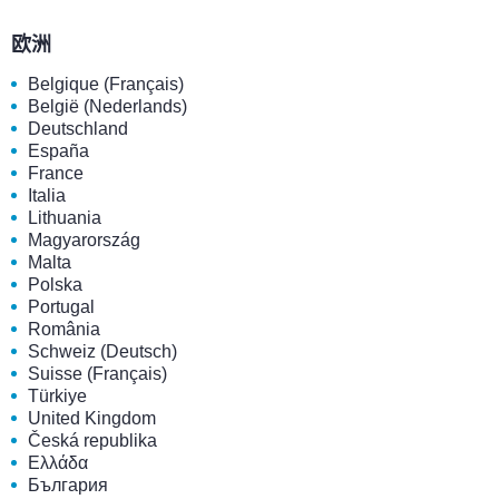
欧洲
Belgique (Français)
België (Nederlands)
Deutschland
España
France
Italia
Lithuania
Magyarország
Malta
Polska
Portugal
România
Schweiz (Deutsch)
Suisse (Français)
Türkiye
United Kingdom
Česká republika
Ελλάδα
България