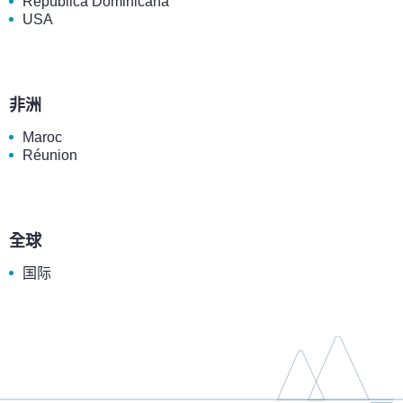
República Dominicana
USA
非洲
Maroc
Réunion
全球
国际