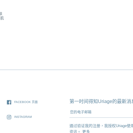
肤
差肌
第一时间得知Uriage的最
FACEBOOK 页面
您的电子邮箱
INSTAGRAM
通过验证我的注册，我授权Uriage使
资讯。
更多