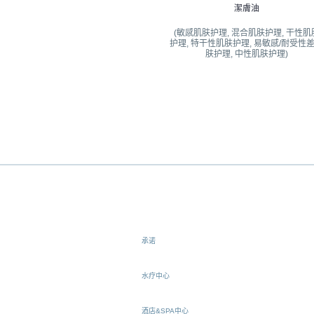
潔膚油
(敏感肌肤护理, 混合肌肤护理, 干性肌
护理, 特干性肌肤护理, 易敏感/耐受性
肤护理, 中性肌肤护理)
承诺
水疗中心
酒店&SPA中心