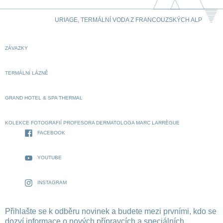
URIAGE, TERMÁLNÍ VODA Z FRANCOUZSKÝCH ALP
ZÁVAZKY
TERMÁLNÍ LÁZNĚ
GRAND HOTEL & SPA THERMAL
KOLEKCE FOTOGRAFIÍ PROFESORA DERMATOLOGA MARC LARRÈGUE
FACEBOOK
YOUTUBE
INSTAGRAM
Přihlašte se k odběru novinek a budete mezi prvními, kdo se
dozví informace o nových přípravcích a speciálních