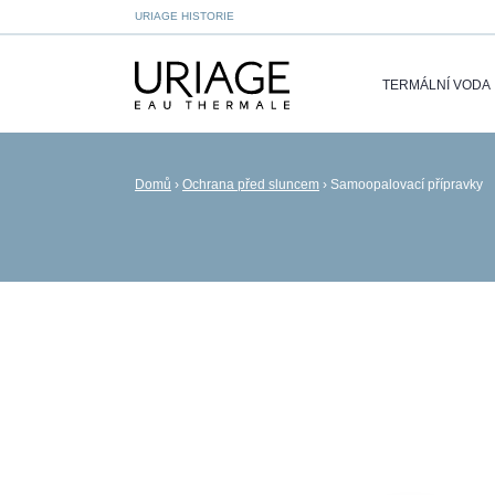
URIAGE HISTORIE
TERMÁLNÍ VODA
Domů
›
Ochrana před sluncem
›
Samoopalovací přípravky