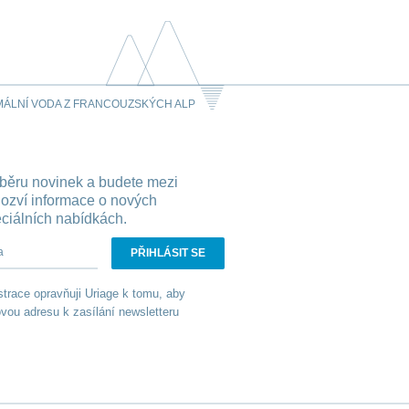
MÁLNÍ VODA Z FRANCOUZSKÝCH ALP
dběru novinek a budete mezi
dozví informace o nových
eciálních nabídkách.
dresa
trace opravňuji Uriage k tomu, aby
vou adresu k zasílání newsletteru