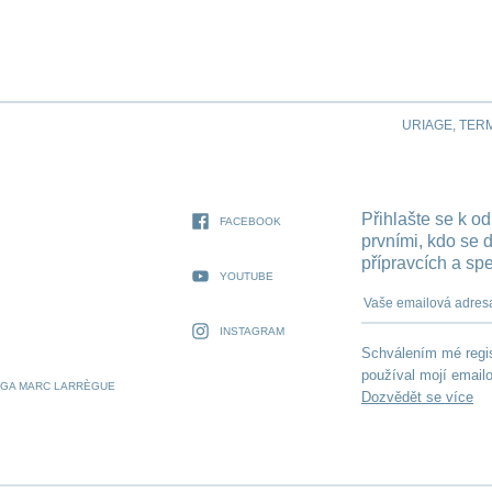
URIAGE, TER
Přihlašte se k o
FACEBOOK
prvními, kdo se 
přípravcích a sp
YOUTUBE
Vaše emailová a
INSTAGRAM
Schválením mé regis
používal mojí emailo
OGA MARC LARRÈGUE
Dozvědět se více