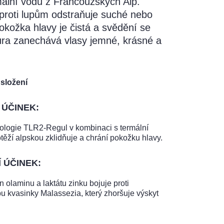
mální vodu z Francouzských Alp.
roti lupům odstraňuje suché nebo
okožka hlavy je čistá a svědění se
ura zanechává vlasy jemné, krásné a
 složení
 ÚČINEK:
ologie TLR2-Regul v kombinaci s termální
těží alpskou zklidňuje a chrání pokožku hlavy.
 ÚČINEK:
 olaminu a laktátu zinku bojuje proti
 kvasinky Malassezia, který zhoršuje výskyt