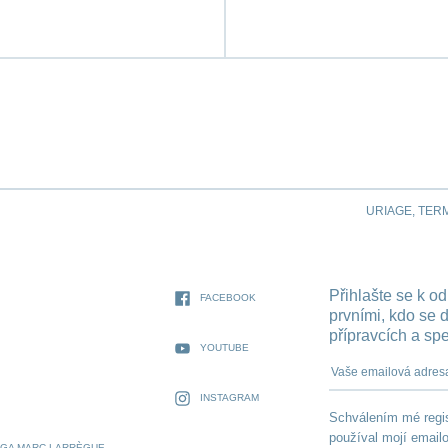
URIAGE, TER
Přihlašte se k o
FACEBOOK
prvními, kdo se 
přípravcích a sp
YOUTUBE
Vaše emailová a
INSTAGRAM
Schválením mé regis
používal mojí emailo
OGA MARC LARRÈGUE