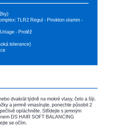
ožky)
omplex: TLR2 Regul - Pirokton olamin -
Uriage - Protěž
soká tolerance)
nce
ebo dvakrát týdně na mokré vlasy, čelo a šíji.
žky a jemně vmasírujte, ponechte působit 2
 pečlivě opláchněte. Střídejte s jemným
ponem DS HAIR SOFT BALANCING
jte se očím.