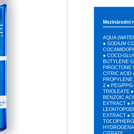
Mezinárodní 
AQUA (WATER
● SODIUM C
COCAMIDOPR
● COCO-GLU
BUTYLENE G
PIROCTONE 
CITRIC ACID
PROPYLENE 
2 ● PEG/PPG
TRIOLEATE ●
BENZOIC ACI
EXTRACT ● 
LEONTOPODI
EXTRACT ● S
TOCOPHEROL
HYDROGENA
CITRATE