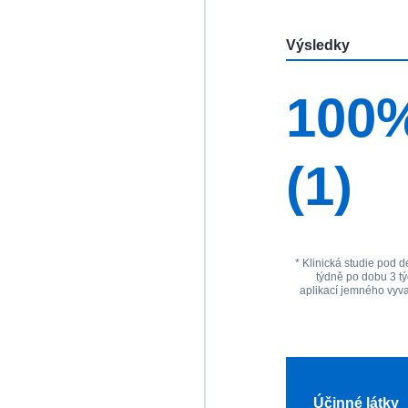
Výsledky
100
(1)
* Klinická studie pod 
týdně po dobu 3 t
aplikací jemného vyv
Účinné látky