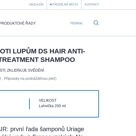
MAGAZÍN
PRODEJNÍ MÍSTA
KONTAKT
PRODUKTOVÉ ŘADY
TI LUPŮM DS HAIR ANTI-
TREATMENT SHAMPOO
STÍ, ZKLIDŇUJE SVĚDĚNÍ
eť , Přípravky na podrážděnou pleť)
VELIKOST
Lahvička 200 ml
IR: první řada šamponů Uriage