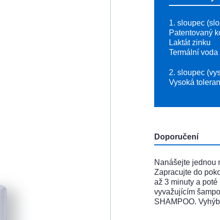
1. sloupec (sl
Patentovaný k
Laktát zinku
Termální voda 
2. sloupec (vy
Vysoká tolera
Doporučení
Nanášejte jednou n
Zapracujte do poko
až 3 minuty a poté
vyvažujícím šam
SHAMPOO. Vyhýbe