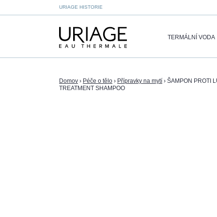
URIAGE HISTORIE
TERMÁLNÍ VODA
Domov
›
Péče o tělo
›
Přípravky na mytí
›
ŠAMPON PROTI L
TREATMENT SHAMPOO