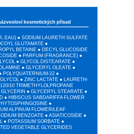
názvosloví kosmetických přísad
, EAU) ● SODIUM LAURETH SULFATE
OCOYL GLUTAMATE ●
OPYL BETAINE ● DECYL GLUCOSIDE
COSIDE ● PARFUM (FRAGRANCE) ●
LYCOL ● GLYCOL DISTEARATE ●
OLAMINE ● GLYCERYL OLEATE ●
 ● POLYQUATERNIUM-22 ●
GLYCOL ● ZINC LACTATE ● LAURETH-
-120/10 TRIMETHYLOLPROPANE
 GLYCERIN ● GLYCERYL STEARATE ●
D ● HIBISCUS SABDARIFFA FLOWER
PHYTOSPHINGOSINE ●
UM ALPINUM FLOWER/LEAF
ODIUM BENZOATE ● ASIATICOSIDE ●
 ● POTASSIUM SORBATE ●
TED VEGETABLE GLYCERIDES