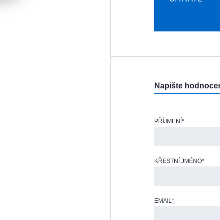
Napište hodnoce
PŘÍJMENÍ
*
KŘESTNÍ JMÉNO
*
EMAIL
*