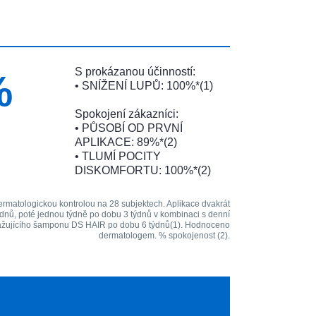
S prokázanou účinností:
%
• SNÍŽENÍ LUPŮ: 100%*(1)
Spokojení zákazníci:
• PŮSOBÍ OD PRVNÍ
APLIKACE: 89%*(2)
• TLUMÍ POCITY
DISKOMFORTU: 100%*(2)
dermatologickou kontrolou na 28 subjektech. Aplikace dvakrát
ýdnů, poté jednou týdně po dobu 3 týdnů v kombinaci s denní
ažujícího šamponu DS HAIR po dobu 6 týdnů(1). Hodnoceno
dermatologem. % spokojenost (2).