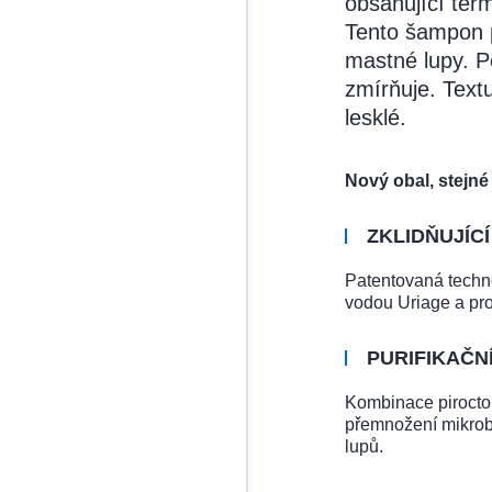
obsahující ter
Tento šampon p
mastné lupy. P
zmírňuje. Text
lesklé.
Nový obal, stejné
ZKLIDŇUJÍCÍ
Patentovaná techn
vodou Uriage a pro
PURIFIKAČNÍ
Kombinace pirocton
přemnožení mikrobu
lupů.