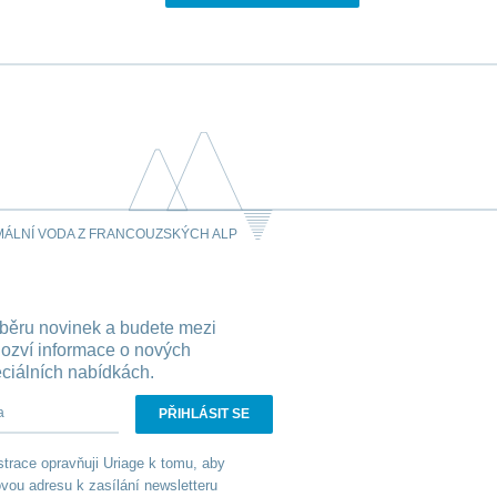
MÁLNÍ VODA Z FRANCOUZSKÝCH ALP
dběru novinek a budete mezi
dozví informace o nových
eciálních nabídkách.
dresa
trace opravňuji Uriage k tomu, aby
vou adresu k zasílání newsletteru