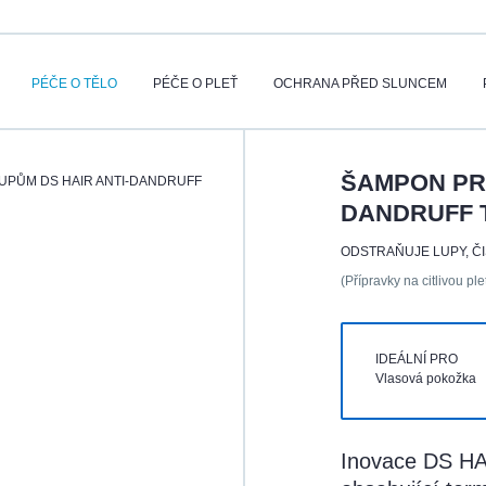
PÉČE O TĚLO
PÉČE O PLEŤ
OCHRANA PŘED SLUNCEM
ŠAMPON PRO
UPŮM DS HAIR ANTI-DANDRUFF
DANDRUFF 
ODSTRAŇUJE LUPY, ČI
(Přípravky na citlivou pl
IDEÁLNÍ PRO
Vlasová pokožka
Inovace DS HA