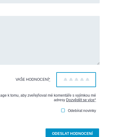
VAŠE HODNOCENÍ
*
1
2
3
4
5
iage k tomu, aby zveřejňoval mé komentáře s vyjímkou mé
adresy
Dozvědět se více
*
Odebírat novinky