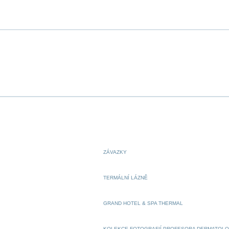
ZÁVAZKY
TERMÁLNÍ LÁZNĚ
GRAND HOTEL & SPA THERMAL
KOLEKCE FOTOGRAFIÍ PROFESORA DERMATOL