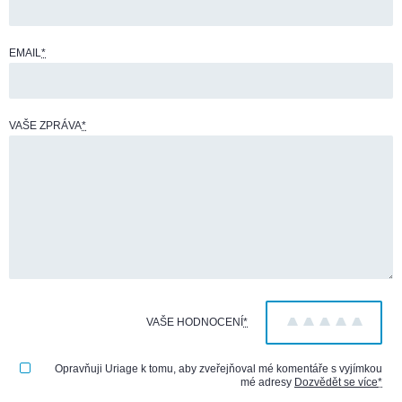
EMAIL
*
VAŠE ZPRÁVA
*
VAŠE HODNOCENÍ
*
1
2
3
4
5
Opravňuji Uriage k tomu, aby zveřejňoval mé komentáře s vyjímkou
mé adresy
Dozvědět se více
*