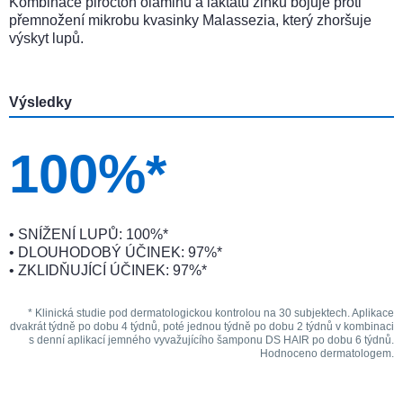
Kombinace pirocton olaminu a laktátu zinku bojuje proti
přemnožení mikrobu kvasinky Malassezia, který zhoršuje
výskyt lupů.
Výsledky
100%*
• SNÍŽENÍ LUPŮ: 100%*
• DLOUHODOBÝ ÚČINEK: 97%*
• ZKLIDŇUJÍCÍ ÚČINEK: 97%*
* Klinická studie pod dermatologickou kontrolou na 30 subjektech. Aplikace
dvakrát týdně po dobu 4 týdnů, poté jednou týdně po dobu 2 týdnů v kombinaci
s denní aplikací jemného vyvažujícího šamponu DS HAIR po dobu 6 týdnů.
Hodnoceno dermatologem.