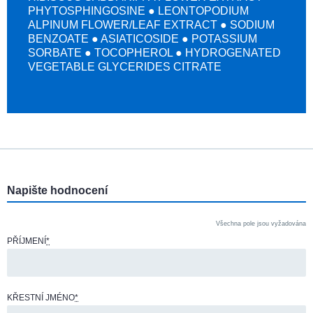
PHYTOSPHINGOSINE ● LEONTOPODIUM
ALPINUM FLOWER/LEAF EXTRACT ● SODIUM
BENZOATE ● ASIATICOSIDE ● POTASSIUM
SORBATE ● TOCOPHEROL ● HYDROGENATED
VEGETABLE GLYCERIDES CITRATE
Napište hodnocení
Všechna pole jsou vyžadována
PŘÍJMENÍ
*
KŘESTNÍ JMÉNO
*