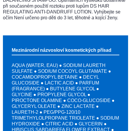
BALANCING SHAMPOO. Optimálních výsledků dosáhnete
při současném použití roztoku proti lupům DS HAIR
REGULATING ANTI-DANDRUFF LOTION. Vyhýbejte se
očím Není určeno pro děti do 3 let, těhotné a kojící ženy.
Mezinárodní názvosloví kosmetických přísad
AQUA (WATER, EAU) ● SODIUM LAURETH
SULFATE ● SODIUM COCOYL GLUTAMATE ●
COCAMIDOPROPYL BETAINE ● DECYL
GLUCOSIDE ● LACTIC ACID ● PARFUM
(FRAGRANCE) ● BUTYLENE GLYCOL ●
GLYCINE ● PROPYLENE GLYCOL ●
PIROCTONE OLAMINE ● COCO-GLUCOSIDE ●
GLYCERYL OLEATE ● ZINC LACTATE ●
LAURETH-2 ● PEG/PPG-120/10
TRIMETHYLOLPROPANE TRIOLEATE ● SODIUM
HYDROXIDE ● CITRIC ACID ● GLYCERIN ●
HIBISCUS SABDARIFFA FLOWER EXTRACT ●