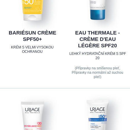
BARIÉSUN CRÈME
EAU THERMALE -
SPF50+
CRÈME D'EAU
LÉGÈRE SPF20
KRÉM S VELMI VYSOKOU
OCHRANOU
LEHKÝ HYDRATAČNÍ KRÉM S SPF
20
(Přípravky na smíšenou pleť,
Přípravky na normální až suchou
pleť)