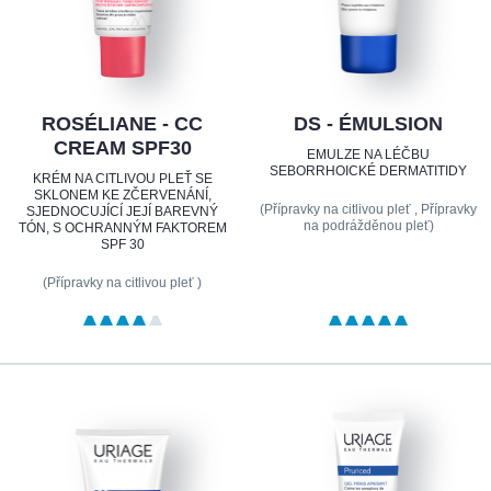
ROSÉLIANE - CC
DS - ÉMULSION
CREAM SPF30
EMULZE NA LÉČBU
SEBORRHOICKÉ DERMATITIDY
KRÉM NA CITLIVOU PLEŤ SE
SKLONEM KE ZČERVENÁNÍ,
(Přípravky na citlivou pleť , Přípravky
SJEDNOCUJÍCÍ JEJÍ BAREVNÝ
na podrážděnou pleť)
TÓN, S OCHRANNÝM FAKTOREM
SPF 30
(Přípravky na citlivou pleť )