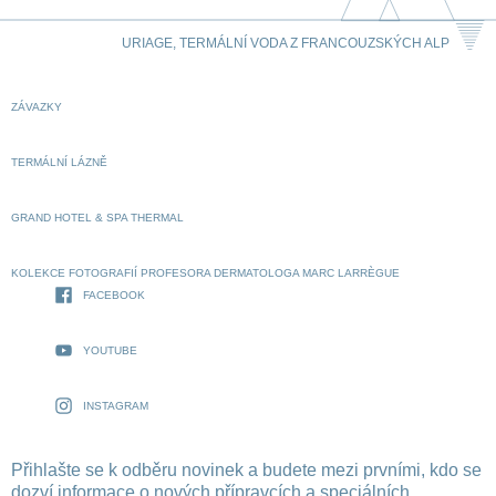
URIAGE, TERMÁLNÍ VODA Z FRANCOUZSKÝCH ALP
ZÁVAZKY
TERMÁLNÍ LÁZNĚ
GRAND HOTEL & SPA THERMAL
KOLEKCE FOTOGRAFIÍ PROFESORA DERMATOLOGA MARC LARRÈGUE
FACEBOOK
YOUTUBE
INSTAGRAM
Přihlašte se k odběru novinek a budete mezi prvními, kdo se
dozví informace o nových přípravcích a speciálních