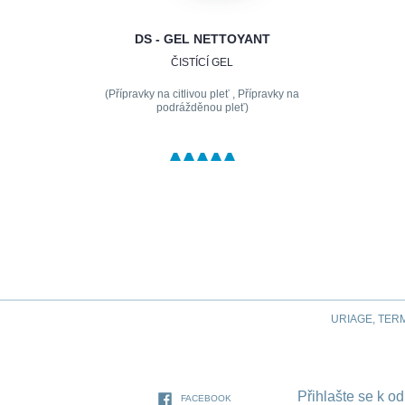
DS - GEL NETTOYANT
ČISTÍCÍ GEL
(Přípravky na citlivou pleť , Přípravky na
podrážděnou pleť)
URIAGE, TER
Přihlašte se k o
FACEBOOK