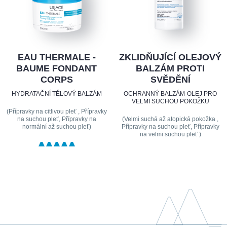
EAU THERMALE -
ZKLIDŇUJÍCÍ OLEJOVÝ
BAUME FONDANT
BALZÁM PROTI
CORPS
SVĚDĚNÍ
HYDRATAČNÍ TĚLOVÝ BALZÁM
OCHRANNÝ BALZÁM-OLEJ PRO
VELMI SUCHOU POKOŽKU
(Přípravky na citlivou pleť , Přípravky
na suchou pleť, Přípravky na
(Velmi suchá až atopická pokožka ,
normální až suchou pleť)
Přípravky na suchou pleť, Přípravky
na velmi suchou pleť )