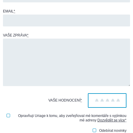
EMAIL
*
VAŠE ZPRÁVA
*
VAŠE HODNOCENÍ
*
1
2
3
4
5
Opravňuji Uriage k tomu, aby zveřejňoval mé komentáře s vyjímkou
mé adresy
Dozvědět se více
*
Odebírat novinky