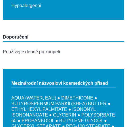
Hypoalergenní
Doporučení
Používejte denně po koupeli.
Mezinárodní názvosloví kosmetických přísad
AQUA (WATER, EAU) ● DIMETHICONE ●
BUTYROSPERMUM PARKII (SHEA) BUTTER ●
ETHYLHEXYL PALMITATE ● ISONONYL
ISONONANOATE ● GLYCERIN ● POLYSORBATE
60 ● PROPANEDIOL ● BUTYLENE GLYCOL ●
GLYCERYL STEARATE ● PEG-100 STEARATE ●