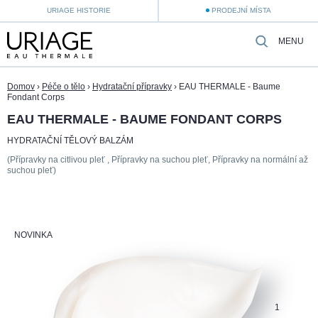
URIAGE HISTORIE
PRODEJNÍ MÍSTA
MENU
Domov
›
Péče o tělo
›
Hydratační přípravky
›
EAU THERMALE - Baume
Fondant Corps
EAU THERMALE - BAUME FONDANT CORPS
HYDRATAČNÍ TĚLOVÝ BALZÁM
(Přípravky na citlivou pleť , Přípravky na suchou pleť, Přípravky na normální až
suchou pleť)
NOVINKA
1