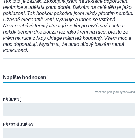
Tak toto je zázrak. Zakoupila jsem na základě doporučení
lékárnice a udělala jsem dobře. Balzám na celé tělo je jako
pohlazení. Tak hebkou pokožku jsem nikdy předtím neměla.
Úžasně elegantně voní, vyživuje a ihned se vstřebá.
Nezanechává lepivý film a já se tím po mytí mažu celá a
někdy během dne použiji též jako krém na ruce, přesto ze
krém na ruce z řady Uriage mám též koupený. Všem moc a
moc doporučuji. Myslím si, že tento tělový balzám nemá
konkurenci.
Napište hodnocení
Všechna pole jsou vyžadována
PŘÍJMENÍ
*
KŘESTNÍ JMÉNO
*