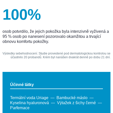
100%
osob potvrdilo, že jejich pokožka byla intenzivně vyživená a
95 % osob po nanesení pozorovalo okamžitou a trvající
obnovu komfortu pokožky.
Výsledky sebehodnocení. Studie provedené pod dermatologickou kontrolou se
účastnilo 20 probandů. Krém byl nanášen dvakrát denně po dobu 21 dní.
Účinné látky
Termální voda Uriage
Bambucké máslo
Kyselina hyaluronová
Výtažek z šichy černé
Parfemace