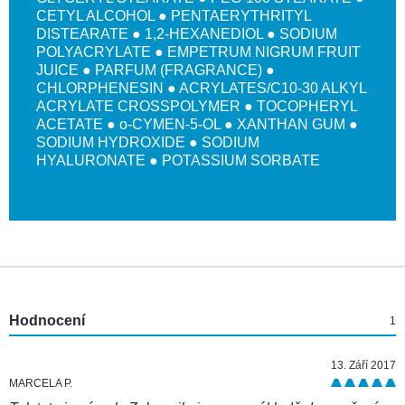
CETYL ALCOHOL ● PENTAERYTHRITYL
DISTEARATE ● 1,2-HEXANEDIOL ● SODIUM
POLYACRYLATE ● EMPETRUM NIGRUM FRUIT
JUICE ● PARFUM (FRAGRANCE) ●
CHLORPHENESIN ● ACRYLATES/C10-30 ALKYL
ACRYLATE CROSSPOLYMER ● TOCOPHERYL
ACETATE ● o-CYMEN-5-OL ● XANTHAN GUM ●
SODIUM HYDROXIDE ● SODIUM
HYALURONATE ● POTASSIUM SORBATE
:
Hodnocení
1
13. Září 2017
MARCELA P.